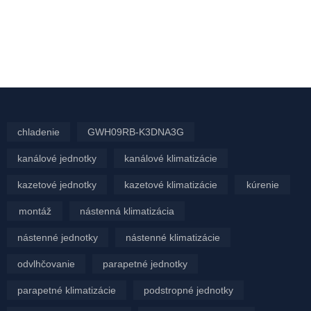
chladenie
GWH09RB-K3DNA3G
kanálové jednotky
kanálové klimatizácie
kazetové jednotky
kazetové klimatizácie
kúrenie
montáž
nástenná klimatizácia
nástenné jednotky
nástenné klimatizácie
odvlhčovanie
parapetné jednotky
parapetné klimatizácie
podstropné jednotky