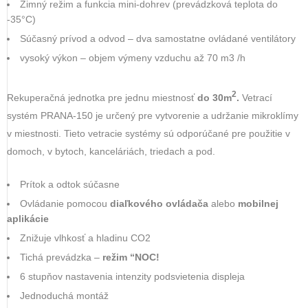
Zimný režim a funkcia mini-dohrev (prevádzková teplota do
-35°C)
Súčasný prívod a odvod – dva samostatne ovládané ventilátory
vysoký výkon – objem výmeny vzduchu až 70 m3 /h
2
Rekuperačná jednotka pre jednu miestnosť
do 30m
.
Vetrací
systém PRANA-150 je určený pre vytvorenie a udržanie mikroklímy
v miestnosti. Tieto vetracie systémy sú odporúčané pre použitie v
domoch, v bytoch, kanceláriách, triedach a pod.
Prítok a odtok súčasne
Ovládanie pomocou
diaľkového ovládača
alebo
mobilnej
aplikácie
Znižuje vlhkosť a hladinu CO2
Tichá prevádzka –
režim “NOC!
6 stupňov nastavenia intenzity podsvietenia displeja
Jednoduchá montáž