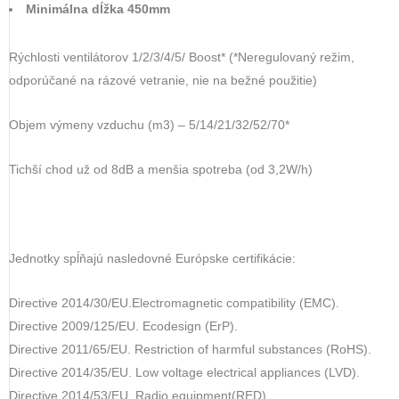
Minimálna dĺžka 450mm
Rýchlosti ventilátorov 1/2/3/4/5/ Boost* (*Neregulovaný režim,
odporúčané na rázové vetranie, nie na bežné použitie)
Objem výmeny vzduchu (m3) – 5/14/21/32/52/70*
Tichší chod už od 8dB a menšia spotreba (od 3,2W/h)
Jednotky spĺňajú nasledovné Európske certifikácie:
Directive 2014/30/EU.Electromagnetic compatibility (EMC).
Directive 2009/125/EU. Ecodesign (ErP).
Directive 2011/65/EU. Restriction of harmful substances (RoHS).
Directive 2014/35/EU. Low voltage electrical appliances (LVD).
Directive 2014/53/EU. Radio equipment(RED).