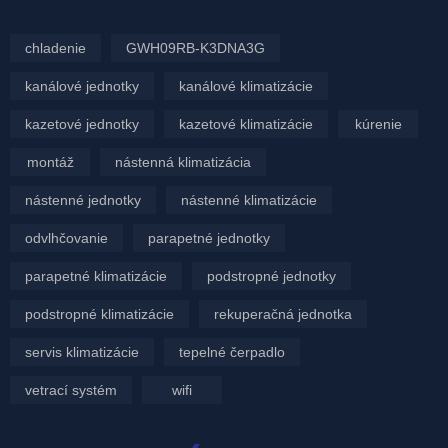
chladenie
GWH09RB-K3DNA3G
kanálové jednotky
kanálové klimatizácie
kazetové jednotky
kazetové klimatizácie
kúrenie
montáž
nástenná klimatizácia
nástenné jednotky
nástenné klimatizácie
odvlhčovanie
parapetné jednotky
parapetné klimatizácie
podstropné jednotky
podstropné klimatizácie
rekuperačná jednotka
servis klimatizácie
tepelné čerpadlo
vetrací systém
wifi