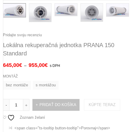
Pridajte svoju recenziu
Lokálna rekuperačná jednotka PRANA 150
Standard
645,00
€
955,00
€
–
s DPH
MONTÁŽ
bez montáže
s montážou
PRIDAŤ DO KOŠÍKA
KÚPTE TERAZ
-
+
Zoznam želaní
<span class="ts-tooltip button-tooltip">Porovnaj</span>