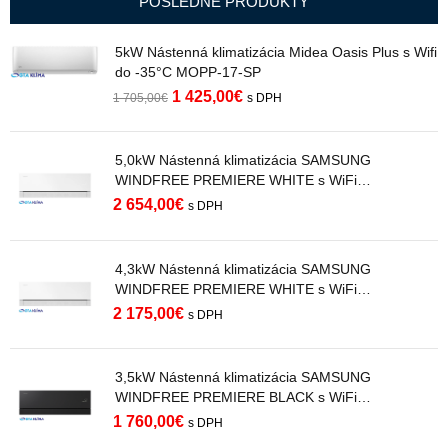
POSLEDNÉ PRODUKTY
5kW Nástenná klimatizácia Midea Oasis Plus s Wifi
do -35°C MOPP-17-SP
1 425,00
€
1 705,00
€
s DPH
5,0kW Nástenná klimatizácia SAMSUNG
WINDFREE PREMIERE WHITE s WiFi
AR70H18C1AWNEU R32
2 654,00
€
s DPH
4,3kW Nástenná klimatizácia SAMSUNG
WINDFREE PREMIERE WHITE s WiFi
AR70H15C1AWNEU R32
2 175,00
€
s DPH
3,5kW Nástenná klimatizácia SAMSUNG
WINDFREE PREMIERE BLACK s WiFi
AR70H12C1ABNEU R32
1 760,00
€
s DPH