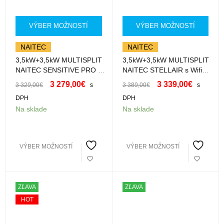
VÝBER MOŽNOSTÍ
VÝBER MOŽNOSTÍ
NAITEC
NAITEC
3,5kW+3,5kW MULTISPLIT
3,5kW+3,5kW MULTISPLIT
NAITEC SENSITIVE PRO s
NAITEC STELLAIR s Wifi
Wifi
ST35XWAK+ST35XWAK s
3 279,00
€
3 339,00
€
3 329,00
€
s
3 389,00
€
s
SP35HWXKI+SP35HWXKI s
montážou
DPH
DPH
montážou
Na sklade
Na sklade
VÝBER MOŽNOSTÍ
VÝBER MOŽNOSTÍ
ZĽAVA
ZĽAVA
HOT