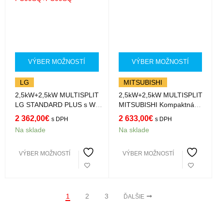
VÝBER MOŽNOSTÍ
VÝBER MOŽNOSTÍ
LG
MITSUBISHI
2,5kW+2,5kW MULTISPLIT
2,5kW+2,5kW MULTISPLIT
LG STANDARD PLUS s Wifi
MITSUBISHI Kompaktná
PC09SK.NSJ+PC09SK.NSJ
MSZ-AY25VGK+MSZ-
2 362,00
€
2 633,00
€
s DPH
s DPH
AY25VGK s Wifi R32
Na sklade
Na sklade
VÝBER MOŽNOSTÍ
VÝBER MOŽNOSTÍ
1
2
3
ĎALŠIE