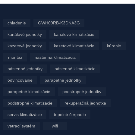
chladenie
GWH09RB-K3DNA3G
kanálové jednotky
kanálové klimatizácie
kazetové jednotky
kazetové klimatizácie
kúrenie
montáž
nástenná klimatizácia
nástenné jednotky
nástenné klimatizácie
odvlhčovanie
parapetné jednotky
parapetné klimatizácie
podstropné jednotky
podstropné klimatizácie
rekuperačná jednotka
servis klimatizácie
tepelné čerpadlo
vetrací systém
wifi