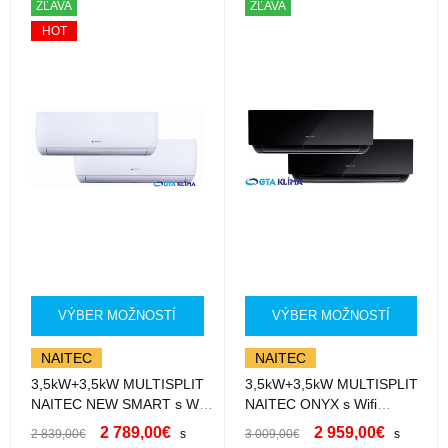
ZĽAVA
ZĽAVA
HOT
VÝBER MOŽNOSTÍ
VÝBER MOŽNOSTÍ
NAITEC
NAITEC
3,5kW+3,5kW MULTISPLIT
3,5kW+3,5kW MULTISPLIT
NAITEC NEW SMART s Wifi
NAITEC ONYX s Wifi
SM35HXXK+SM35HXXK s
SM35HXXK-B+SM35HXXK-
2 789,00
€
2 959,00
€
2 839,00
€
s
3 009,00
€
s
montážou
B s montážou