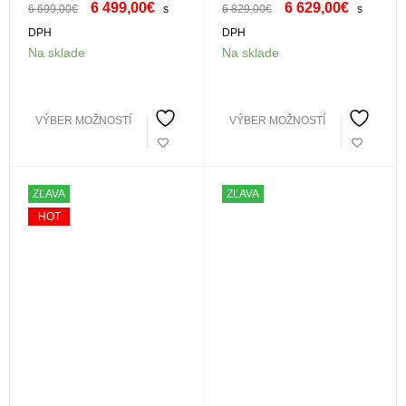
Wifi 4xSP35HWXKI s
montážou 4xST35XWAK s
6 499,00
€
6 629,00
€
6 699,00
€
s
6 829,00
€
s
montážou
montážou
DPH
DPH
Na sklade
Na sklade
VÝBER MOŽNOSTÍ
VÝBER MOŽNOSTÍ
ZĽAVA
ZĽAVA
HOT