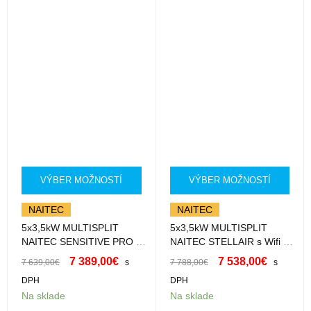
VÝBER MOŽNOSTÍ
VÝBER MOŽNOSTÍ
NAITEC
NAITEC
5x3,5kW MULTISPLIT
5x3,5kW MULTISPLIT
NAITEC SENSITIVE PRO s
NAITEC STELLAIR s Wifi s
Wifi 5xSP35HWXKI s
montážou 5xST35XWAK s
7 389,00
€
7 538,00
€
7 639,00
€
s
7 788,00
€
s
montážou
montážou
DPH
DPH
Na sklade
Na sklade