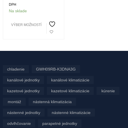
DPH
Na sklade
VÝBER MOŽNOSTÍ
chladenie
GWH09RB-K3DNA3G
kanálové jednotky
kanálové klimatizácie
kazetové jednotky
kazetové klimatizácie
kúrenie
montáž
nástenná klimatizácia
nástenné jednotky
nástenné klimatizácie
odvlhčovanie
parapetné jednotky