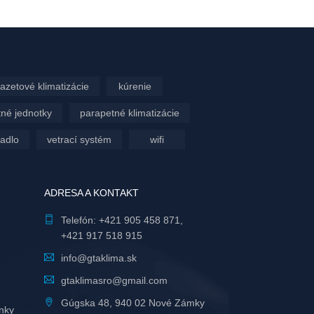
azetové klimatizácie
kúrenie
né jednotky
parapetné klimatizácie
padlo
vetrací systém
wifi
ADRESA A KONTAKT
Telefón:
+421 905 458 871
,
+421 917 518 915
info@gtaklima.sk
gtaklimasro@gmail.com
Gúgska 48, 940 02 Nové Zámky
nky