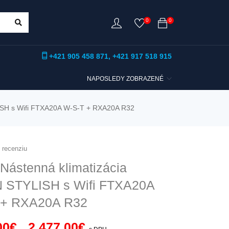
0
0
+421 905 458 871
,
+421 917 518 915
NAPOSLEDY ZOBRAZENÉ
LISH s Wifi FTXA20A W-S-T + RXA20A R32
u recenziu
Nástenná klimatizácia
 STYLISH s Wifi FTXA20A
 + RXA20A R32
00
€
2 477,00
€