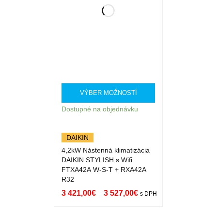
VÝBER MOŽNOSTÍ
Dostupné na objednávku
DAIKIN
4,2kW Nástenná klimatizácia
DAIKIN STYLISH s Wifi
FTXA42A W-S-T + RXA42A
R32
3 421,00
€
3 527,00
€
–
s DPH
VÝBER MOŽNOST
QUICK