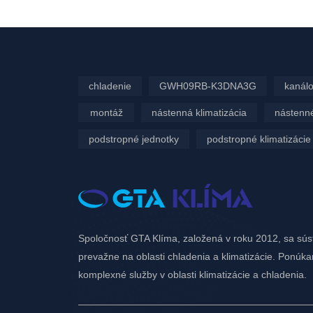
Í
VIEW
chladenie
GWH09RB-K3DNA3G
kanálo
montáž
nástenná klimatizácia
nástenné
podstropné jednotky
podstropné klimatizácie
Spoločnosť GTA Klíma, založená v roku 2012, sa sús
prevažne na oblasti chladenia a klimatizácie. Ponúk
komplexné služby v oblasti klimatizácie a chladenia.