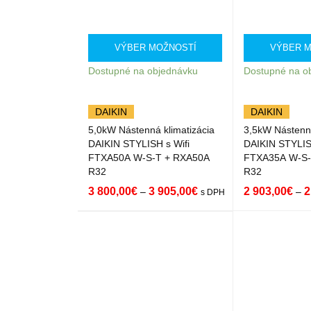
VÝBER MOŽNOSTÍ
VÝBER M
Dostupné na objednávku
Dostupné na o
DAIKIN
DAIKIN
5,0kW Nástenná klimatizácia
3,5kW Nástenná
DAIKIN STYLISH s Wifi
DAIKIN STYLIS
FTXA50A W-S-T + RXA50A
FTXA35A W-S-
R32
R32
3 800,00
€
3 905,00
€
2 903,00
€
2
–
–
s DPH
VÝBER MOŽNOST
QUICK
VÝBER MOŽNO
Í
VIEW
Í