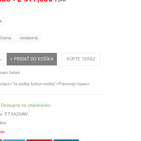
–
s DPH
e
čierna
strieborná
PRIDAŤ DO KOŠÍKA
KÚPTE TERAZ
+
nam želaní
class="ts-tooltip button-tooltip">Porovnaj</span>
Dostupné na objednávku
u:
FTXA20AW
ikin
kin