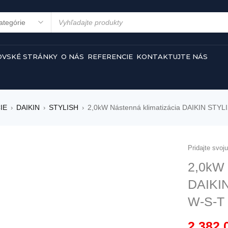
VSKÉ STRÁNKY
O NÁS
REFERENCIE
KONTAKTUJTE NÁS
IE
DAIKIN
STYLISH
2,0kW Nástenná klimatizácia DAIKIN STY
›
›
›
Pridajte svoj
2,0kW 
DAIKIN
W-S-T
2 382,