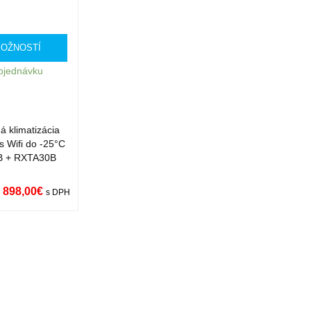
MOŽNOSTÍ
bjednávku
 klimatizácia
s Wifi do -25°C
B + RXTA30B
 898,00
€
s DPH
ST
QUICK
VIEW