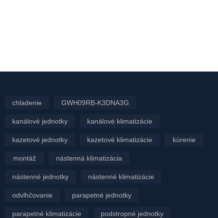
chladenie
GWH09RB-K3DNA3G
kanálové jednotky
kanálové klimatizácie
kazetové jednotky
kazetové klimatizácie
kúrenie
montáž
nástenná klimatizácia
nástenné jednotky
nástenné klimatizácie
odvlhčovanie
parapetné jednotky
parapetné klimatizácie
podstropné jednotky