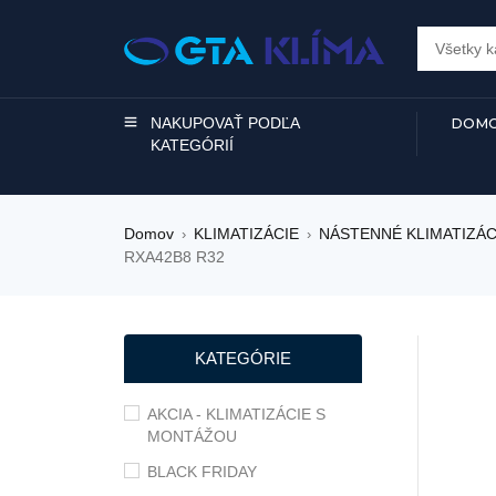
NAKUPOVAŤ PODĽA
DOMO
KATEGÓRIÍ
Domov
KLIMATIZÁCIE
NÁSTENNÉ KLIMATIZÁC
›
›
RXA42B8 R32
ZĽAVA
KATEGÓRIE
AKCIA - KLIMATIZÁCIE S
MONTÁŽOU
BLACK FRIDAY