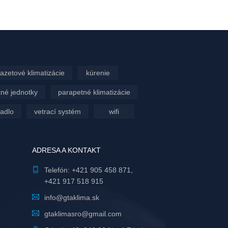
azetové klimatizácie
kúrenie
né jednotky
parapetné klimatizácie
padlo
vetrací systém
wifi
ADRESA A KONTAKT
Telefón:
+421 905 458 871
,
+421 917 518 915
info@gtaklima.sk
gtaklimasro@gmail.com