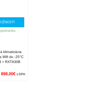
MOŽNOSTÍ
bjednávku
 klimatizácia
s Wifi do -25°C
B + RXTA30B
 898,00
€
s DPH
ST
QUICK
VIEW