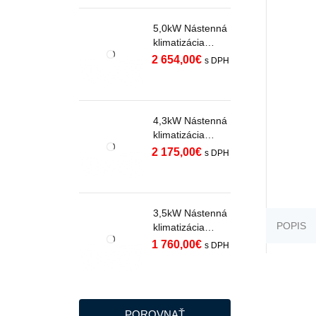
5,0kW Nástenná
klimatizácia
SAMSUNG
2 654,00
€
s DPH
WINDFREE
PREMIERE
WHITE s WiFi
AR70H18C1AWN
4,3kW Nástenná
EU R32
klimatizácia
SAMSUNG
2 175,00
€
s DPH
WINDFREE
PREMIERE
WHITE s WiFi
AR70H15C1AWN
3,5kW Nástenná
EU R32
POPIS
klimatizácia
SAMSUNG
1 760,00
€
s DPH
WINDFREE
PREMIERE
BLACK s WiFi
AR70H12C1ABN
EU R32
POROVNAŤ