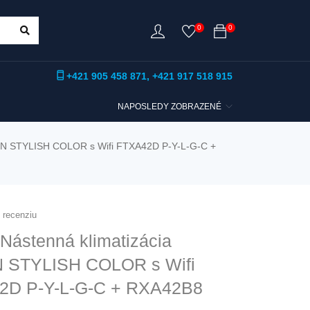
0
0
+421 905 458 871
,
+421 917 518 915
NAPOSLEDY ZOBRAZENÉ
KIN STYLISH COLOR s Wifi FTXA42D P-Y-L-G-C +
u recenziu
Nástenná klimatizácia
N STYLISH COLOR s Wifi
2D P-Y-L-G-C + RXA42B8