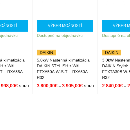
OŽNOSTÍ
VÝBER MOŽNOSTÍ
VÝBER 
bjednávku
Dostupné na objednávku
Dostupné na o
DAIKIN
DAIKIN
 klimatizácia
5,0kW Nástenná klimatizácia
3,0kW Nástenná
H s Wifi
DAIKIN STYLISH s Wifi
DAIKIN Stylish 
T + RXA35A
FTXA50A W-S-T + RXA50A
FTXTA30B W-
R32
R32
 998,00
€
3 800,00
€
3 905,00
€
2 840,00
€
2
–
–
s DPH
s DPH
ST
QUICK
VÝBER MOŽNOST
QUICK
VÝBER MOŽNO
VIEW
Í
VIEW
Í