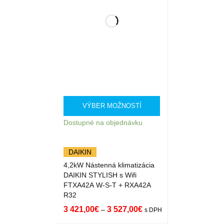
VÝBER MOŽNOSTÍ
Dostupné na objednávku
DAIKIN
4,2kW Nástenná klimatizácia
DAIKIN STYLISH s Wifi
FTXA42A W-S-T + RXA42A
R32
3 421,00
€
3 527,00
€
–
s DPH
VÝBER MOŽNOST
QUICK