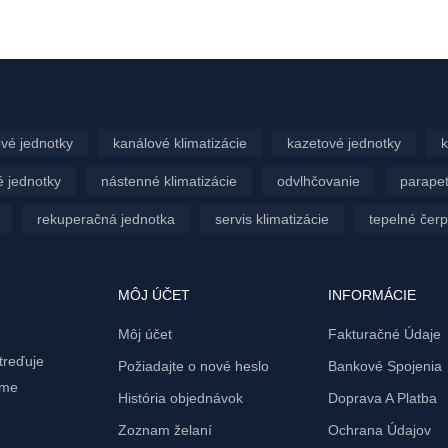
vé jednotky
kanálové klimatizácie
kazetové jednotky
k
 jednotky
nástenné klimatizácie
odvlhčovanie
parapet
rekuperačná jednotka
servis klimatizácie
tepelné čer
MÔJ ÚČET
INFORMÁCIE
Môj účet
Fakturačné Údaje
treďuje
Požiadajte o nové heslo
Bankové Spojenia
ame
História objednávok
Doprava A Platba
Zoznam želaní
Ochrana Údajov