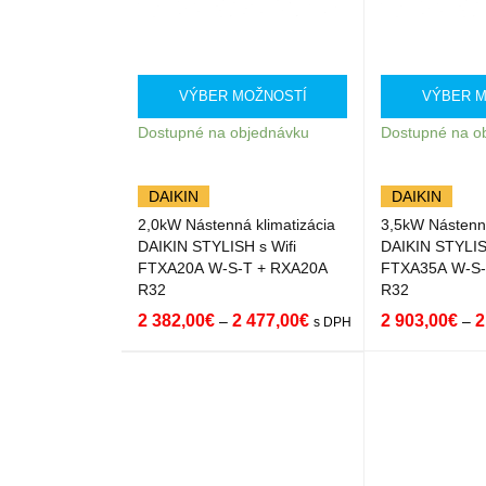
VÝBER MOŽNOSTÍ
VÝBER M
Dostupné na objednávku
Dostupné na o
DAIKIN
DAIKIN
2,0kW Nástenná klimatizácia
3,5kW Nástenná
DAIKIN STYLISH s Wifi
DAIKIN STYLIS
FTXA20A W-S-T + RXA20A
FTXA35A W-S-
R32
R32
2 382,00
€
2 477,00
€
2 903,00
€
2
–
–
s DPH
VÝBER MOŽNOST
QUICK
VÝBER MOŽNO
Í
VIEW
Í