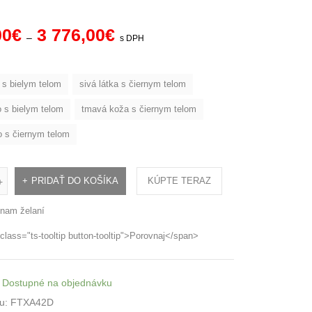
00
€
3 776,00
€
–
s DPH
 s bielym telom
sivá látka s čiernym telom
o s bielym telom
tmavá koža s čiernym telom
 s čiernym telom
PRIDAŤ DO KOŠÍKA
KÚPTE TERAZ
+
nam želaní
class="ts-tooltip button-tooltip">Porovnaj</span>
Dostupné na objednávku
u:
FTXA42D