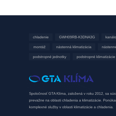
Í
VIEW
chladenie
GWH09RB-K3DNA3G
kanálo
montáž
nástenná klimatizácia
nástenné
podstropné jednotky
podstropné klimatizácie
Spoločnosť GTA Klíma, založená v roku 2012, sa sús
prevažne na oblasti chladenia a klimatizácie. Ponúk
komplexné služby v oblasti klimatizácie a chladenia.