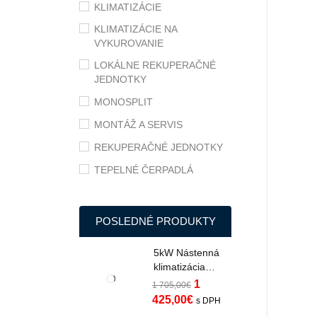
KLIMATIZÁCIE
KLIMATIZÁCIE NA
VYKUROVANIE
LOKÁLNE REKUPERAČNÉ
JEDNOTKY
MONOSPLIT
MONTÁŽ A SERVIS
REKUPERAČNÉ JEDNOTKY
TEPELNÉ ČERPADLÁ
POSLEDNÉ PRODUKTY
5kW Nástenná
klimatizácia
Midea Oasis Plus
1
1 705,00
€
s Wifi do -35°C
425,00
€
s DPH
MOPP-17-SP