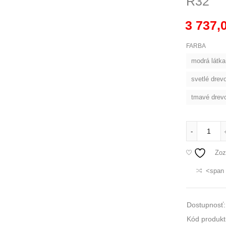
R32
3 737,
FARBA
modrá látka
svetlé drev
tmavé drevo
-
Zoz
<span 
Dostupnosť:
Kód produkt