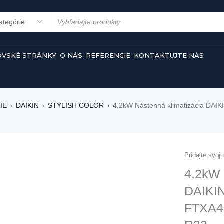
VSKÉ STRÁNKY
O NÁS
REFERENCIE
KONTAKTUJTE NÁS
IE
DAIKIN
STYLISH COLOR
4,2kW Nástenná klimatizácia DAI
›
›
›
Pridajte svoj
4,2kW 
DAIKI
FTXA4