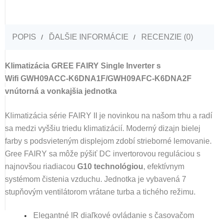
POPIS
ĎALŠIE INFORMÁCIE
RECENZIE (0)
Klimatizácia
GREE FAIRY Single Inverter s
Wifi
GWH09ACC-K6DNA1F/GWH09AFC-K6DNA2F
vnútorná a vonkajšia jednotka
Klimatizácia série FAIRY II je novinkou na našom trhu a radí
sa medzi vyššiu triedu klimatizácií. Moderný dizajn bielej
farby s podsvieteným displejom zdobí strieborné lemovanie.
Gree FAIRY
sa môže pýšiť DC invertorovou reguláciou s
najnovšou riadiacou
G10 technológiou
, efektívnym
systémom čistenia vzduchu
. Jednotka je vybavená 7
stupňovým ventilátorom vrátane turba a tichého režimu.
Elegantné IR diaľkové ovládanie s časovačom