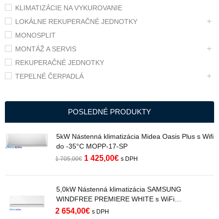
KLIMATIZÁCIE NA VYKUROVANIE
LOKÁLNE REKUPERAČNÉ JEDNOTKY
MONOSPLIT
MONTÁŽ A SERVIS
REKUPERAČNÉ JEDNOTKY
TEPELNÉ ČERPADLÁ
POSLEDNÉ PRODUKTY
5kW Nástenná klimatizácia Midea Oasis Plus s Wifi
do -35°C MOPP-17-SP
1 425,00
€
1 705,00
€
s DPH
5,0kW Nástenná klimatizácia SAMSUNG
WINDFREE PREMIERE WHITE s WiFi
AR70H18C1AWNEU R32
2 654,00
€
s DPH