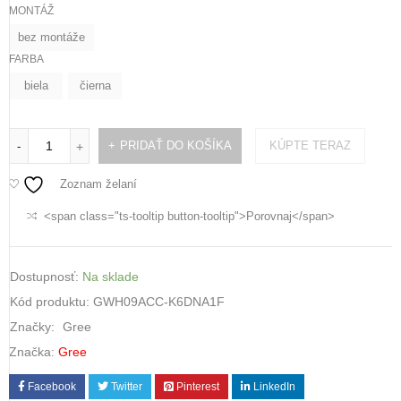
MONTÁŽ
bez montáže
FARBA
biela
čierna
PRIDAŤ DO KOŠÍKA
KÚPTE TERAZ
-
+
Zoznam želaní
<span class="ts-tooltip button-tooltip">Porovnaj</span>
Dostupnosť:
Na sklade
Kód produktu:
GWH09ACC-K6DNA1F
Značky:
Gree
Značka:
Gree
Facebook
Twitter
Pinterest
LinkedIn