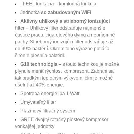
I FEEL funkacia – komfortná funkcia
Jednotka
so zabudovaným WiFi
Aktívny uhlíkový a strieborný ionizujúci
filte
r – Uhlíkový filter odstraňuje najmenšie
častice pracu, cigaretového dymu a nepríjemné
pachy. Strieborný ionizujúci filter odstraňuje až
do 99% baktérií. Okrem toho výrazne potláča
širenie plesní a baktérii.
G10 technológia –
s touto technikou je možné
plynule meniť rýchlosť kompresora. Zabráni sa
tak prudkým teplotným výkyvom, čím je možné
ušetriť až 40% energie.
Spotreba energie iba 1 Watt
Umývateľný filter
Plazmový filtračný systém
GREE dvojitý rotačný piestový kompresor
vonkajšej jednotky