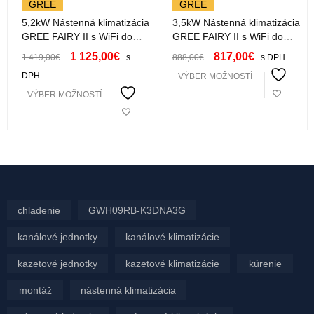
GREE
GREE
5,2kW Nástenná klimatizácia
3,5kW Nástenná klimatizácia
GREE FAIRY II s WiFi do
GREE FAIRY II s WiFi do
-25°C GWH18ACDXF-
-25°C GWH12ACC-
1 125,00
€
817,00
€
1 419,00
€
s
888,00
€
s DPH
K6DNA1A
K6DNA1F
DPH
VÝBER MOŽNOSTÍ
VÝBER MOŽNOSTÍ
chladenie
GWH09RB-K3DNA3G
kanálové jednotky
kanálové klimatizácie
kazetové jednotky
kazetové klimatizácie
kúrenie
montáž
nástenná klimatizácia