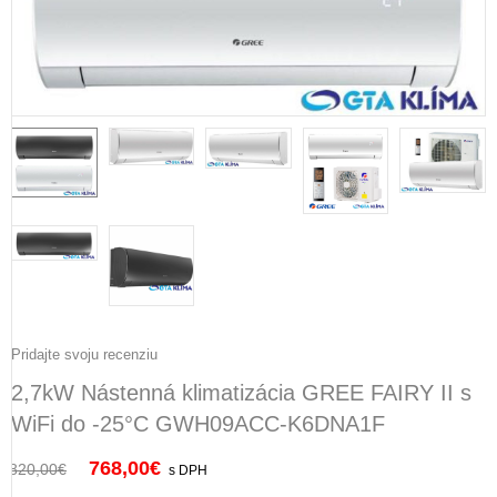
Pridajte svoju recenziu
2,7kW Nástenná klimatizácia GREE FAIRY II s
WiFi do -25°C GWH09ACC-K6DNA1F
768,00
€
820,00
€
s DPH