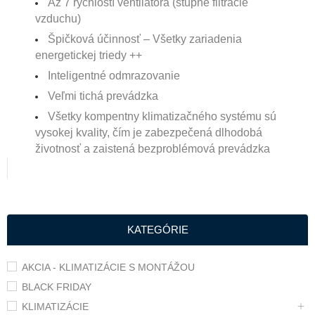
Až 7 rýchlostí ventilátora (stupne filtrácie
vzduchu)
Špičková účinnosť – Všetky zariadenia
energetickej triedy ++
Inteligentné odmrazovanie
Veľmi tichá prevádzka
Všetky kompentny klimatizačného systému sú
vysokej kvality, čím je zabezpečená dlhodobá
životnosť a zaistená bezproblémová prevádzka
KATEGÓRIE
AKCIA - KLIMATIZÁCIE S MONTÁŽOU
BLACK FRIDAY
KLIMATIZÁCIE