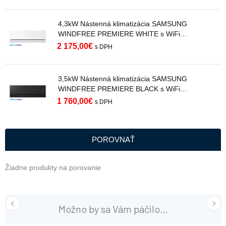
4,3kW Nástenná klimatizácia SAMSUNG
WINDFREE PREMIERE WHITE s WiFi
AR70H15C1AWNEU R32
2 175,00
€
s DPH
3,5kW Nástenná klimatizácia SAMSUNG
WINDFREE PREMIERE BLACK s WiFi
AR70H12C1ABNEU R32
1 760,00
€
s DPH
POROVNAŤ
Žiadne produkty na porovanie
Možno by sa Vám páčilo…