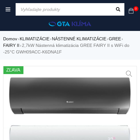
0
Domov
KLIMATIZÁCIE
NÁSTENNÉ KLIMATIZÁCIE
GREE
›
›
›
›
FAIRY II
2,7kW Nástenná klimatizácia GREE FAIRY II s WiFi do
›
-25°C GWH09ACC-K6DNA1F
ZĽAVA