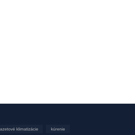
azetové klimatizácie
kúrenie