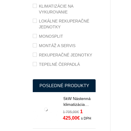
KLIMATIZÁCIE NA
VYKUROVANIE
LOKÁLNE REKUPERAČNÉ
JEDNOTKY
MONOSPLIT
MONTÁŽ A SERVIS
REKUPERAČNÉ JEDNOTKY
TEPELNÉ ČERPADLÁ
POSLEDNÉ PRODUKTY
5kW Nástenná
klimatizácia
Midea Oasis Plus
1
1 705,00
€
s Wifi do -35°C
425,00
€
s DPH
MOPP-17-SP