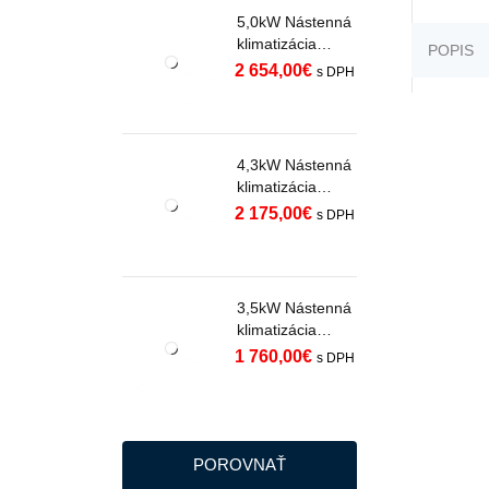
5,0kW Nástenná
klimatizácia
POPIS
SAMSUNG
2 654,00
€
s DPH
WINDFREE
PREMIERE
WHITE s WiFi
AR70H18C1AWN
4,3kW Nástenná
EU R32
klimatizácia
SAMSUNG
2 175,00
€
s DPH
WINDFREE
PREMIERE
WHITE s WiFi
AR70H15C1AWN
3,5kW Nástenná
EU R32
klimatizácia
SAMSUNG
1 760,00
€
s DPH
WINDFREE
PREMIERE
BLACK s WiFi
AR70H12C1ABN
EU R32
POROVNAŤ