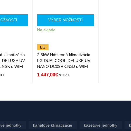
OŽNOSTÍ
VÝBER MOŽNOSTÍ
Na sklade
LG
 klimatizácia
2,5kW Nástenná klimatizácia
 DELUXE UV
LG DUALCOOL DELUXE UV
NSK s WIFI
NANO DC09RK.NSJ s WIFI
1 447,00
€
PH
s DPH
ST
QUICK
VÝBER MOŽNOST
QUICK
VIEW
Í
VIEW
vé jednotky
kanálové klimatizácie
kazetové jednotky
k