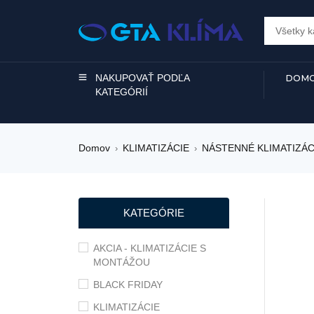
NAKUPOVAŤ PODĽA
DOMO
KATEGÓRIÍ
Domov
KLIMATIZÁCIE
NÁSTENNÉ KLIMATIZÁC
›
›
KATEGÓRIE
AKCIA - KLIMATIZÁCIE S
MONTÁŽOU
BLACK FRIDAY
KLIMATIZÁCIE