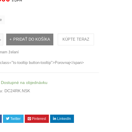
s DPH
e
PRIDAŤ DO KOŠÍKA
KÚPTE TERAZ
+
nam želaní
class="ts-tooltip button-tooltip">Porovnaj</span>
Dostupné na objednávku
u:
DC24RK.NSK
Twitter
Pinterest
LinkedIn