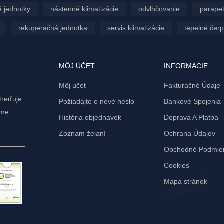
 jednotky
nástenné klimatizácie
odvlhčovanie
parapet
rekuperačná jednotka
servis klimatizácie
tepelné čer
MÔJ ÚČET
INFORMÁCIE
Môj účet
Fakturačné Údaje
treďuje
Požiadajte o nové heslo
Bankové Spojenia
ame
História objednávok
Doprava A Platba
Zoznam želaní
Ochrana Údajov
Obchodné Podmie
Cookies
Mapa stránok