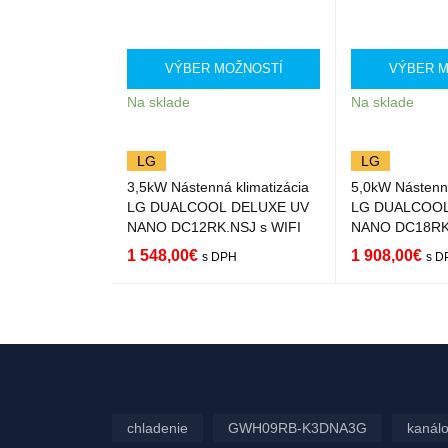
VÝBER MOŽNOSTÍ
VÝBER M
Na sklade
Na sklade
LG
LG
3,5kW Nástenná klimatizácia
5,0kW Nástenná
LG DUALCOOL DELUXE UV
LG DUALCOOL
NANO DC12RK.NSJ s WIFI
NANO DC18RK.
1 548,00
€
1 908,00
€
s DPH
s D
VÝBER MOŽNOST
QUICK
VÝBER MOŽNO
Í
VIEW
Í
chladenie
GWH09RB-K3DNA3G
kanálo