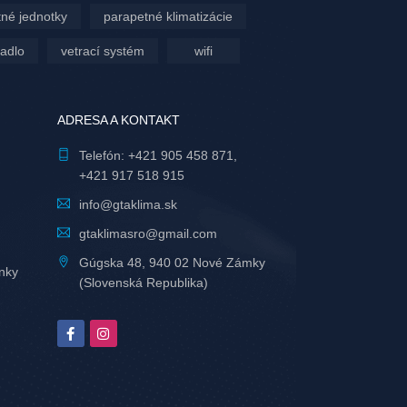
né jednotky
parapetné klimatizácie
padlo
vetrací systém
wifi
ADRESA A KONTAKT
Telefón:
+421 905 458 871
,
+421 917 518 915
info@gtaklima.sk
gtaklimasro@gmail.com
Gúgska 48, 940 02 Nové Zámky
nky
(Slovenská Republika)