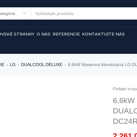
VSKÉ STRÁNKY
O NÁS
REFERENCIE
KONTAKTUJTE NÁS
IE
LG
DUALCOOL DELUXE
6,6kW Nástenná klimatizácia L
›
›
›
Pridajte svoj
6,6kW 
DUAL
DC24R
2 261,