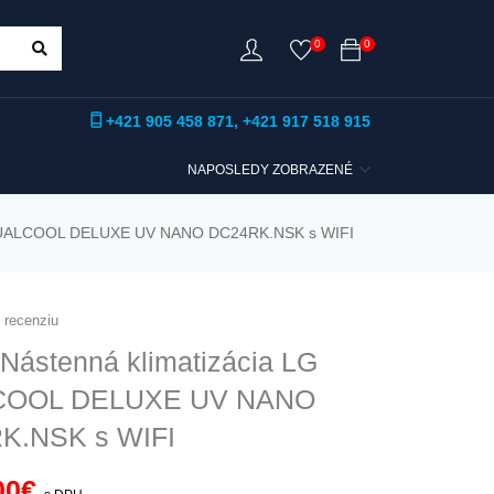
0
0
+421 905 458 871
,
+421 917 518 915
NAPOSLEDY ZOBRAZENÉ
G DUALCOOL DELUXE UV NANO DC24RK.NSK s WIFI
u recenziu
Nástenná klimatizácia LG
COOL DELUXE UV NANO
K.NSK s WIFI
00
€