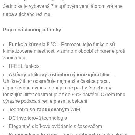
Jednotka je vybavená 7 stupňovým ventilátorom vrátane
turba a tichého režimu.
Popis nástennej jednotky:
Funkcia kúrenia 8 °C –
Pomocou tejto funkcie sú
klimatizované miestnosti v zimnom období chránené proti
zamrznutiu.
I FEEL funkcia
Aktívny uhlíkový a strieborný ionizujúci filte
r –
Uhlíkový filter odstraňuje najmenšie častice pracu,
cigaretového dymu a nepríjemné pachy. Strieborný
ionizujúci filter odstraňuje až do 99% baktérií. Okrem toho
výrazne potláča širenie plesní a baktérii.
Jednotka
so zabudovaným WiFi
DC Inverterová technológia
Elegantné diaľkové ovládanie s časovačom
Samočistiaca funkcia –
aby sa zabránilo vzniku plesní,