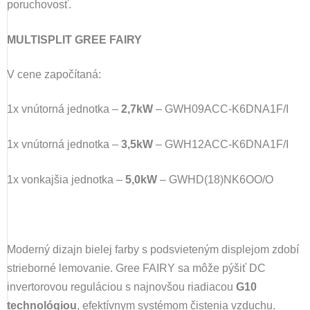
poruchovosť.
MULTISPLIT GREE FAIRY
V cene započítaná:
1x vnútorná jednotka –
2,7kW
– GWH09ACC-K6DNA1F/I
1x vnútorná jednotka –
3,5kW
– GWH12ACC-K6DNA1F/I
1x vonkajšia jednotka –
5,0
kW
– GWHD(18)NK6OO/O
Moderný dizajn bielej farby s podsvieteným displejom zdobí
strieborné lemovanie. Gree FAIRY sa môže pýšiť DC
invertorovou reguláciou s najnovšou riadiacou
G10
technológiou
, efektívnym systémom čistenia vzduchu.