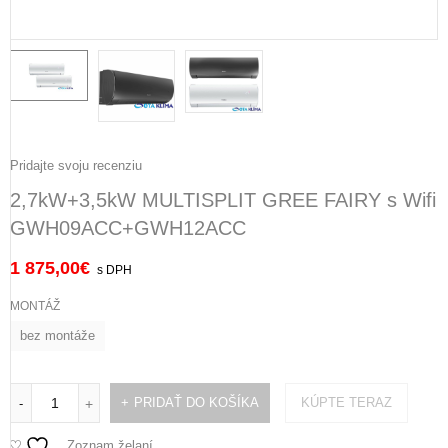
Pridajte svoju recenziu
2,7kW+3,5kW MULTISPLIT GREE FAIRY s Wifi
GWH09ACC+GWH12ACC
1 875,00
€
s DPH
MONTÁŽ
bez montáže
PRIDAŤ DO KOŠÍKA
KÚPTE TERAZ
-
+
Zoznam želaní