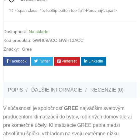
<span class="ts-tooltip button-tooltip">Porovnaj</span>
Dostupnosť:
Na sklade
Kód produktu:
GWH09ACC-GWH12ACC
Značky:
Gree
Facebook
Twitter
Pinterest
LinkedIn
POPIS
ĎALŠIE INFORMÁCIE
RECENZIE (0)
V súčasnosti
je spoločnosť
GREE
najväčším svetovým
producentom klimatizácií
do bytov, rodinných domov ale aj
pre komerčné účely.
Klimatizácie GREE patria medzi
absolútnu špičku vzhľadom na svoju extrémne nízku