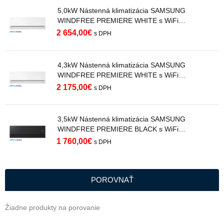
5,0kW Nástenná klimatizácia SAMSUNG
WINDFREE PREMIERE WHITE s WiFi
AR70H18C1AWNEU R32
2 654,00
€
s DPH
4,3kW Nástenná klimatizácia SAMSUNG
WINDFREE PREMIERE WHITE s WiFi
AR70H15C1AWNEU R32
2 175,00
€
s DPH
3,5kW Nástenná klimatizácia SAMSUNG
WINDFREE PREMIERE BLACK s WiFi
AR70H12C1ABNEU R32
1 760,00
€
s DPH
POROVNAŤ
Žiadne produkty na porovanie