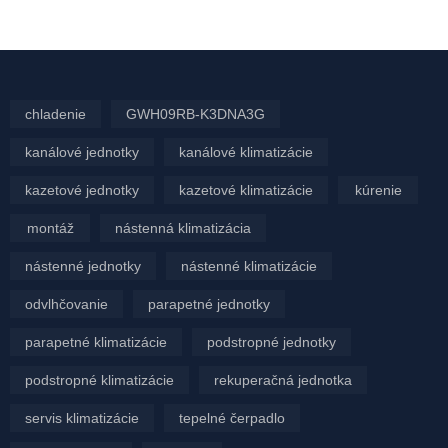
chladenie
GWH09RB-K3DNA3G
kanálové jednotky
kanálové klimatizácie
kazetové jednotky
kazetové klimatizácie
kúrenie
montáž
nástenná klimatizácia
nástenné jednotky
nástenné klimatizácie
odvlhčovanie
parapetné jednotky
parapetné klimatizácie
podstropné jednotky
podstropné klimatizácie
rekuperačná jednotka
servis klimatizácie
tepelné čerpadlo