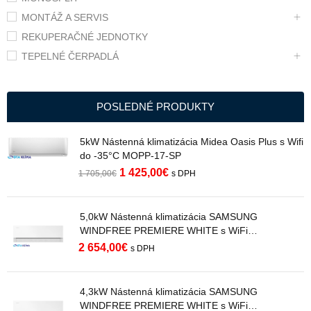
MONTÁŽ A SERVIS
REKUPERAČNÉ JEDNOTKY
TEPELNÉ ČERPADLÁ
POSLEDNÉ PRODUKTY
5kW Nástenná klimatizácia Midea Oasis Plus s Wifi
do -35°C MOPP-17-SP
1 425,00
€
1 705,00
€
s DPH
5,0kW Nástenná klimatizácia SAMSUNG
WINDFREE PREMIERE WHITE s WiFi
AR70H18C1AWNEU R32
2 654,00
€
s DPH
4,3kW Nástenná klimatizácia SAMSUNG
WINDFREE PREMIERE WHITE s WiFi