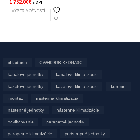
1 752,00
€
s DPH
09CH25AERI
VÝBER MOŽNOSTÍ
chladenie
GWH09RB-K3DNA3G
kanálové jednotky
kanálové klimatizácie
kazetové jednotky
kazetové klimatizácie
kúrenie
montáž
nástenná klimatizácia
nástenné jednotky
nástenné klimatizácie
odvlhčovanie
parapetné jednotky
parapetné klimatizácie
podstropné jednotky