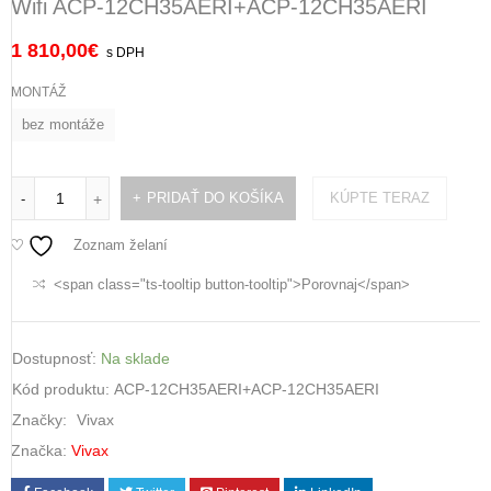
Wifi ACP-12CH35AERI+ACP-12CH35AERI
1 810,00
€
s DPH
MONTÁŽ
bez montáže
PRIDAŤ DO KOŠÍKA
KÚPTE TERAZ
-
+
Zoznam želaní
<span class="ts-tooltip button-tooltip">Porovnaj</span>
Dostupnosť:
Na sklade
Kód produktu:
ACP-12CH35AERI+ACP-12CH35AERI
Značky:
Vivax
Značka:
Vivax