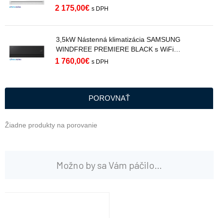
AR70H15C1AWNEU R32
2 175,00
€
s DPH
3,5kW Nástenná klimatizácia SAMSUNG
WINDFREE PREMIERE BLACK s WiFi
AR70H12C1ABNEU R32
1 760,00
€
s DPH
POROVNAŤ
Žiadne produkty na porovanie
Možno by sa Vám páčilo…