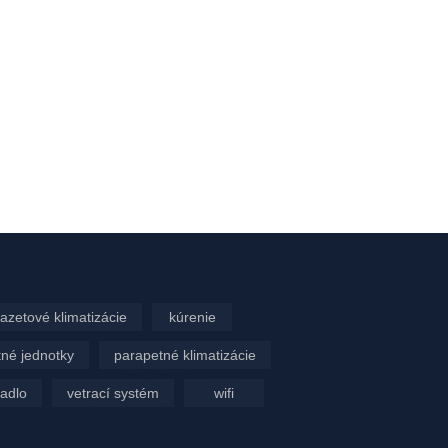
azetové klimatizácie
kúrenie
né jednotky
parapetné klimatizácie
padlo
vetrací systém
wifi