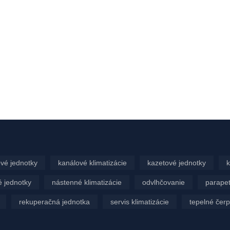
vé jednotky
kanálové klimatizácie
kazetové jednotky
k
 jednotky
nástenné klimatizácie
odvlhčovanie
parapet
rekuperačná jednotka
servis klimatizácie
tepelné čer