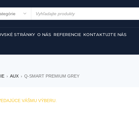
VSKÉ STRÁNKY
O NÁS
REFERENCIE
KONTAKTUJTE NÁS
IE
AUX
Q-SMART PREMIUM GREY
›
›
VEDAJÚCE VÁŠMU VÝBERU.