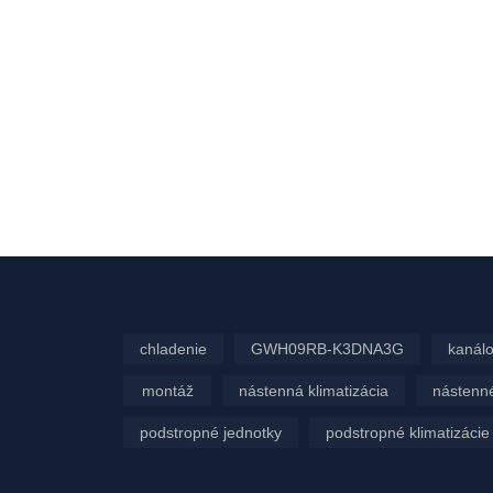
chladenie
GWH09RB-K3DNA3G
kanálo
montáž
nástenná klimatizácia
nástenné
podstropné jednotky
podstropné klimatizácie