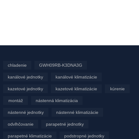
chladenie
GWH09RB-K3DNA3G
kanálové jednotky
kanálové klimatizácie
kazetové jednotky
kazetové klimatizácie
kúrenie
montáž
nástenná klimatizácia
nástenné jednotky
nástenné klimatizácie
odvlhčovanie
parapetné jednotky
parapetné klimatizácie
podstropné jednotky