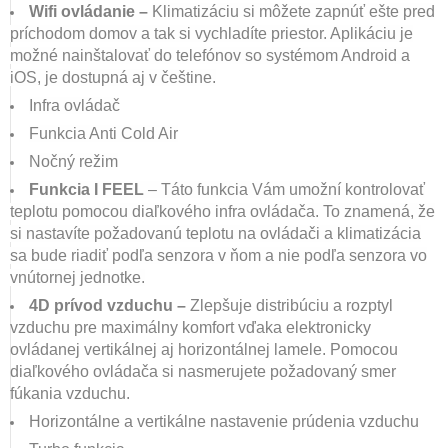
Wifi ovládanie –
Klimatizáciu si môžete zapnúť ešte pred
príchodom domov a tak si vychladíte priestor. Aplikáciu je
možné nainštalovať do telefónov so systémom Android a
iOS, je dostupná aj v češtine.
Infra ovládač
Funkcia Anti Cold Air
Nočný režim
Funkcia I FEEL
– Táto funkcia Vám umožní kontrolovať
teplotu pomocou diaľkového infra ovládača. To znamená, že
si nastavíte požadovanú teplotu na ovládači a klimatizácia
sa bude riadiť podľa senzora v ňom a nie podľa senzora vo
vnútornej jednotke.
4D prívod vzduchu –
Zlepšuje distribúciu a rozptyl
vzduchu pre maximálny komfort vďaka elektronicky
ovládanej vertikálnej aj horizontálnej lamele. Pomocou
diaľkového ovládača si nasmerujete požadovaný smer
fúkania vzduchu.
Horizontálne a vertikálne nastavenie prúdenia vzduchu