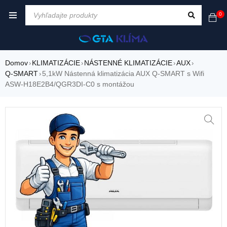
0
Domov
KLIMATIZÁCIE
NÁSTENNÉ KLIMATIZÁCIE
AUX
›
›
›
›
Q-SMART
5,1kW Nástenná klimatizácia AUX Q-SMART s Wifi
›
ASW-H18E2B4/QGR3DI-C0 s montážou