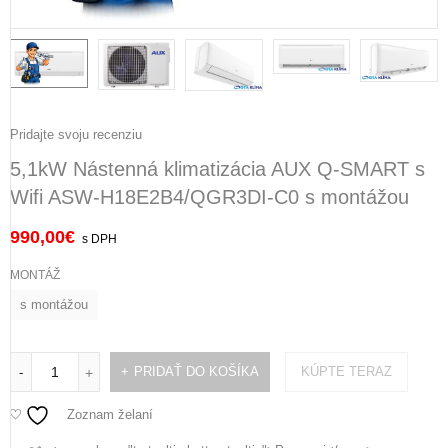
Pridajte svoju recenziu
5,1kW Nástenná klimatizácia AUX Q-SMART s
Wifi ASW-H18E2B4/QGR3DI-C0 s montážou
990,00
€
s DPH
MONTÁŽ
s montážou
PRIDAŤ DO KOŠÍKA
KÚPTE TERAZ
-
+
Zoznam želaní