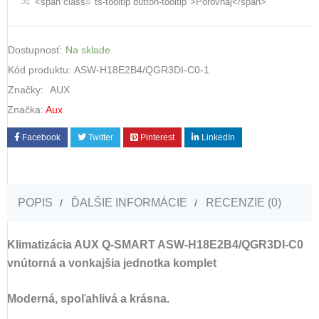
<span class="ts-tooltip button-tooltip">Porovnaj</span>
Dostupnosť:
Na sklade
Kód produktu:
ASW-H18E2B4/QGR3DI-C0-1
Značky:
AUX
Značka:
Aux
Facebook
Twitter
Pinterest
LinkedIn
POPIS
ĎALŠIE INFORMÁCIE
RECENZIE (0)
Klimatizácia AUX Q-SMART ASW-H18E2B4/QGR3DI-C0
vnútorná a vonkajšia jednotka komplet
Moderná, spoľahlivá a krásna.