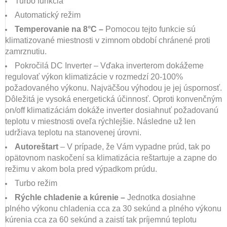
Turbo funkcia
Automatický režim
Temperovanie na 8°C –
Pomocou tejto funkcie sú
klimatizované miestnosti v zimnom období chránené proti
zamrznutiu.
Pokročilá DC Inverter – Vďaka inverterom dokážeme
regulovať výkon klimatizácie v rozmedzí 20-100%
požadovaného výkonu. Najväčšou výhodou je jej úspornosť.
Dôležitá je vysoká energetická účinnosť. Oproti konvenčným
on/off klimatizáciám dokáže inverter dosiahnuť požadovanú
teplotu v miestnosti oveľa rýchlejšie. Následne už len
udržiava teplotu na stanovenej úrovni.
Autoreštart
– V prípade, že Vám vypadne prúd, tak po
opätovnom naskočení sa klimatizácia reštartuje a zapne do
režimu v akom bola pred výpadkom prúdu.
Turbo režim
Rýchle chladenie a kúrenie –
Jednotka dosiahne
plného výkonu chladenia cca za 30 sekúnd a plného výkonu
kúrenia cca za 60 sekúnd a zaistí tak príjemnú teplotu