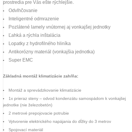
prostredia pre Vás ešte rýchlejšie.
Odvlhčovanie
Inteligentné odmrazenie
Pozlátené lamely vnútornej aj vonkajšej jednotky
Ľahká a rýchla inštalácia
Lopatky z hydrofilného hliníka
Antikorózny materiál (vonkajšia jednotka)
Super EMC
Základná montáž klimatizácie zahŕňa:
Montáž a sprevádzkovanie klimatizácie
1x prieraz steny – odvod kondenzátu samospádom k vonkajšej
jednotke (nie železobetón)
2 metrové prepojovacie potrubie
Vytvorenie elektrického napájania do dĺžky do 3 metrov
Spojovací materiál