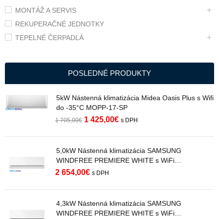
MONTÁŽ A SERVIS
REKUPERAČNÉ JEDNOTKY
TEPELNÉ ČERPADLÁ
POSLEDNÉ PRODUKTY
5kW Nástenná klimatizácia Midea Oasis Plus s Wifi
do -35°C MOPP-17-SP
1 425,00
€
1 705,00
€
s DPH
5,0kW Nástenná klimatizácia SAMSUNG
WINDFREE PREMIERE WHITE s WiFi
AR70H18C1AWNEU R32
2 654,00
€
s DPH
4,3kW Nástenná klimatizácia SAMSUNG
WINDFREE PREMIERE WHITE s WiFi