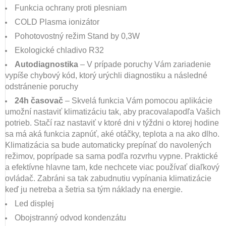
Funkcia ochrany proti plesniam
COLD Plasma ionizátor
Pohotovostný režim Stand by 0,3W
Ekologické chladivo R32
Autodiagnostika
– V prípade poruchy Vám zariadenie
vypíše chybový kód, ktorý urýchli diagnostiku a následné
odstránenie poruchy
24h časovač
– Skvelá funkcia Vám pomocou aplikácie
umožní nastaviť klimatizáciu tak, aby pracovalapodľa Vašich
potrieb. Stačí raz nastaviť v ktoré dni v týždni o ktorej hodine
sa má aká funkcia zapnúť, aké otáčky, teplota a na ako dlho.
Klimatizácia sa bude automaticky prepínať do navolených
režimov, poprípade sa sama podľa rozvrhu vypne. Praktické
a efektívne hlavne tam, kde nechcete viac používať diaľkový
ovládač. Zabráni sa tak zabudnutiu vypínania klimatizácie
keď ju netreba a šetria sa tým náklady na energie.
Led displej
Obojstranný odvod kondenzátu