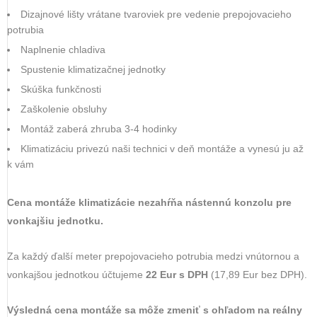
Dizajnové lišty vrátane tvaroviek pre vedenie prepojovacieho
potrubia
Naplnenie chladiva
Spustenie klimatizačnej jednotky
Skúška funkčnosti
Zaškolenie obsluhy
Montáž zaberá zhruba 3-4 hodinky
Klimatizáciu privezú naši technici v deň montáže a vynesú ju až
k vám
Cena montáže klimatizácie nezahŕňa nástennú konzolu pre
vonkajšiu jednotku.
Za každý ďalší meter prepojovacieho potrubia medzi vnútornou a
vonkajšou jednotkou účtujeme
22 Eur s DPH
(17,89 Eur bez DPH).
Výsledná cena montáže sa môže zmeniť s ohľadom na reálny