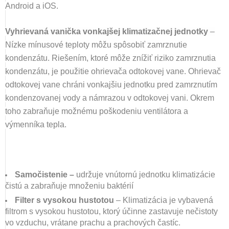
Android a iOS.
Vyhrievaná vanička vonkajšej klimatizačnej jednotky
–
Nízke mínusové teploty môžu spôsobiť zamrznutie
kondenzátu. Riešením, ktoré môže znížiť riziko zamrznutia
kondenzátu, je použitie ohrievača odtokovej vane. Ohrievač
odtokovej vane chráni vonkajšiu jednotku pred zamrznutím
kondenzovanej vody a námrazou v odtokovej vani. Okrem
toho zabraňuje možnému poškodeniu ventilátora a
výmenníka tepla.
Samočistenie –
udržuje vnútornú jednotku klimatizácie
čistú a zabraňuje množeniu baktérií
Filter s vysokou hustotou
– Klimatizácia je vybavená
filtrom s vysokou hustotou, ktorý účinne zastavuje nečistoty
vo vzduchu, vrátane prachu a prachových častíc.