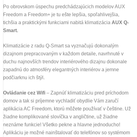
Po obrovskom úspechu predchádzajúcich modelov AUX
Freedom a Freedom+ je tu ešte lepšia, spoľahlivejšia,
tichšia a praktickými funkciami nabitá klimatizácia
AUX Q-
Smart.
Klimatizácie z radu Q-Smart sa vyznačujú dokonalým
dizajnom prepracovaným v každom detaile, navrhnuté v
duchu najnovších trendov interiérového dizajnu dokonale
zapadnú do atmosféry elegantných interiérov a jemne
podčiarknu ich štýl.
Ovládanie cez Wifi
–
Zapnúť klimatizáciu pred príchodom
domov a tak si príjemne vychladiť obydlie Vám zaručí
aplikácia AC Freedom, ktorú môžete používať v češtine. Už
žiadne komplikované slovíčka v angličtine, už žiadne
neznáme funkcie! Všetko pekne a hlavne jednoducho!
Aplikáciu je možné nainštalovať do telefónov so systémom