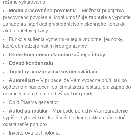
režimu vykurovania
Modul pracovného povolenia –
Možnosť pripojenia
pracovného povolenia, ktoré umožňuje zapnutie a vypnutie
zariadenia napríklad prostredníctvom okenného kontaktu
alebo hotelovej karty
Funkcia sušenia výmenníka tepla vnútornej jednotky,
ktorá obmedzuje rast mikroorganizmov
Ohrev kompresora/kondenzačnej nádoby
Odvod kondenzátu
Teplotný senzor v diaľkovom ovládači
Autoreštart
– V prípade, že Vám vypadne prúd, tak po
opätovnom naskočení sa klimatizácia reštartuje a zapne do
režimu v akom bola pred výpadkom prúdu.
Cold Plasma generátor
Autodiagnostika
– V prípade poruchy Vám zariadenie
vypíše chybový kód, ktorý urýchli diagnostiku a následné
odstránenie poruchy
Inverterová technológia