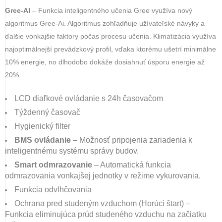
Gree-AI
– Funkcia inteligentného učenia Gree využíva nový
algoritmus Gree-Ai. Algoritmus zohľadňuje užívateľské návyky a
ďalšie vonkajšie faktory počas procesu učenia. Klimatizácia využíva
najoptimálnejší prevádzkový profil, vďaka ktorému ušetrí minimálne
10% energie, no dlhodobo dokáže dosiahnuť úsporu energie až
20%.
LCD diaľkové ovládanie s 24h časovačom
Týždenný časovač
Hygienický filter
BMS ovládanie
– Možnosť pripojenia zariadenia k
inteligentnému systému správy budov.
Smart odmrazovanie
– Automatická funkcia
odmrazovania vonkajšej jednotky v režime vykurovania.
Funkcia odvlhčovania
Ochrana pred studeným vzduchom (Horúci štart) –
Funkcia eliminujúca prúd studeného vzduchu na začiatku