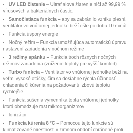
UV LED čistenie
– Ultrafialové žiarenie ničí až 99,99 %
vírusových a bakteriálnych častíc.
Samočistiaca funkcia –
aby sa zabránilo vzniku plesní,
ventilátor vo vnútornej jednotke beží ešte po dobu 10 minút.
Funkcia úspory energie
Nočný režim – Funkcia umožňujúca automatickú úpravu
nastavení zariadenia v nočnom režime
3 režimy spánku –
Funkcia troch rôznych nočných
režimov zariadenia (zníženie teploty pre vyšší komfort).
Turbo funkcia –
Ventilátor vo vnútornej jednotke beží na
veľmi vysoké otáčky, čím sa dosiahne rýchla účinnosť
chladenia či kúrenia na požadovanú izbovú teplotu
rýchlejšie
Funkcia sušenia výmenníka tepla vnútornej jednotky,
ktorá obmedzuje rast mikroorganizmov
Ionizátor
Funkcia kúrenia 8 °C –
Pomocou tejto funkcie sú
klimatizované miestnosti v zimnom období chránené proti