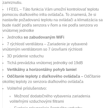
zamrznutiu.
I FEEL – Táto funkcia Vám umožní kontrolovať teplotu
pomocou diaľkového infra ovládača. To znamená, že si
nastavíte požadovanú teplotu na ovládači a klimatizácia sa
bude riadiť podľa senzora v ňom a nie podľa senzora vo
vnútornej jednotke
Jednotka
so zabudovaným WiFi
7 rýchlostí ventilátora – Zariadenie je vybavené
vnútorným ventilátorom so 7 úrovňami rýchlosti
3D prúdenie vzduchu
Tichá prevádzka vnútornej jednotky od 19dB
Vertikálny a horizontálny pohyb lamiel
Odčítanie teploty z diaľkového ovládača –
Odčítanie
okolitej teploty zo senzora diaľkového ovládača
Voliteľné príslušenstvo:
Možnosť dodatočného vybavenia zariadenia
voliteľnými vzduchovými filtrami