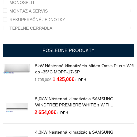
MONOSPLIT
MONTÁŽ A SERVIS
REKUPERAČNÉ JEDNOTKY
TEPELNÉ ČERPADLÁ
POSLEDNÉ PRODUKTY
5kW Nástenná klimatizácia Midea Oasis Plus s Wifi
do -35°C MOPP-17-SP
1 425,00
€
1 705,00
€
s DPH
5,0kW Nástenná klimatizácia SAMSUNG
WINDFREE PREMIERE WHITE s WiFi
AR70H18C1AWNEU R32
2 654,00
€
s DPH
4,3kW Nástenná klimatizácia SAMSUNG