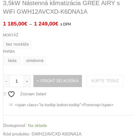
3,5kW Nástenná klimatizácia GREE AIRY s
WiFi GWH12AVCXD-K6DNA1A
1 185,00
€
1 249,00
€
–
s DPH
MONTÁŽ
bez montáže
FARBA
biela
strieborná
PRIDAŤ DO KOŠÍKA
KÚPTE TERAZ
-
+
Zoznam želaní
<span class="ts-tooltip button-tooltip">Porovnaj</span>
Dostupnosť:
Na sklade
Kód produktu:
GWH12AVCXD-K6DNA1A