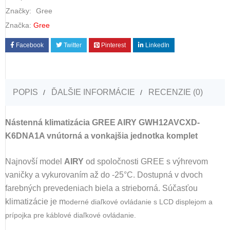
Značky:
Gree
Značka:
Gree
Facebook
Twitter
Pinterest
LinkedIn
POPIS
ĎALŠIE INFORMÁCIE
RECENZIE (0)
Nástenná klimatizácia GREE AIRY GWH12AVCXD-
K6DNA1A vnútorná a vonkajšia jednotka komplet
Najnovší model
AIRY
od spoločnosti GREE s výhrevom
vaničky a vykurovaním až do -25°C. Dostupná v dvoch
farebných prevedeniach biela a strieborná. Súčasťou
klimatizácie je m
oderné diaľkové ovládanie s LCD displejom a
prípojka pre káblové diaľkové ovládanie.