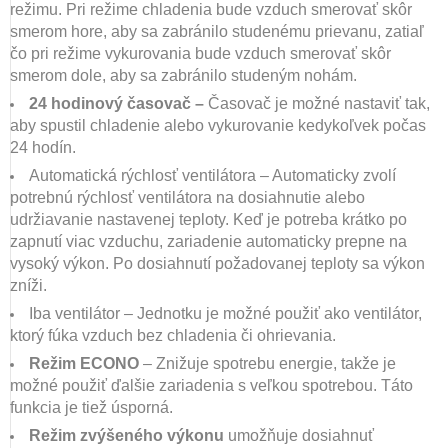
režimu. Pri režime chladenia bude vzduch smerovať skôr
smerom hore, aby sa zabránilo studenému prievanu, zatiaľ
čo pri režime vykurovania bude vzduch smerovať skôr
smerom dole, aby sa zabránilo studeným nohám.
24 hodinový časovač –
Časovač je možné nastaviť tak,
aby spustil chladenie alebo vykurovanie kedykoľvek počas
24 hodín.
Automatická rýchlosť ventilátora – Automaticky zvolí
potrebnú rýchlosť ventilátora na dosiahnutie alebo
udržiavanie nastavenej teploty. Keď je potreba krátko po
zapnutí viac vzduchu, zariadenie automaticky prepne na
vysoký výkon. Po dosiahnutí požadovanej teploty sa výkon
zníži.
Iba ventilátor – Jednotku je možné použiť ako ventilátor,
ktorý fúka vzduch bez chladenia či ohrievania.
Režim ECONO
– Znižuje spotrebu energie, takže je
možné použiť ďalšie zariadenia s veľkou spotrebou. Táto
funkcia je tiež úsporná.
Režim zvýšeného výkonu
umožňuje dosiahnuť