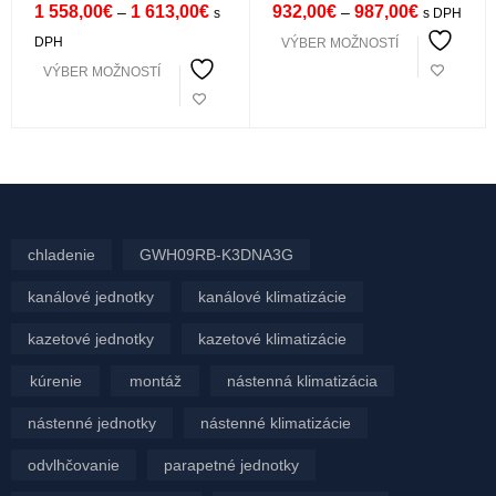
FTXF50E + RXF50E
FTXF25E + RXF25E
1 558,00
€
1 613,00
€
932,00
€
987,00
€
–
–
s
s DPH
DPH
VÝBER MOŽNOSTÍ
VÝBER MOŽNOSTÍ
chladenie
GWH09RB-K3DNA3G
kanálové jednotky
kanálové klimatizácie
kazetové jednotky
kazetové klimatizácie
kúrenie
montáž
nástenná klimatizácia
nástenné jednotky
nástenné klimatizácie
odvlhčovanie
parapetné jednotky