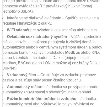
tichého prostredia sa štúdium alebo spánok môže užívateľ
pomocou ovládača znížiť prevádzkový hluk vnútornej
jednotky o 3dB(A).
Infračervené diaľkové ovládanie – Spúšťa, zastavuje a
reguluje klimatizáciu z diaľky.
WiFi adapté
r pre ovládanie cez smartfón alebo tablet.
Ovládanie cez nadradený systém –
Väčšina jednotiek
má k dispozícii aj možnosť pripojenia k zložitej domácej
automatizácii alebo k centrálnym systémom riadenia budov
pomocou komunikačných protokolov
Modbus
alebo
KNX
alebo k centrálnemu riadeniu Daikin (pripojenie cez
Modbus, BACnet alebo LON je možné aj cez brány Daikin
DIII-Net).
Vzduchový filter –
Odstraňuje zo vzduchu prachové
častice a zaisťuje stály prísun čistého vzduchu.
Automatický reštart
– Jednotka sa po výpadku prúdu
automaticky znuvu spustí s pôvodnými nastaveniami.
Režim komfortného prúdenia vzduchu –
Jednotka
automaticky mení uhol výfukovej lamely v závislosti od