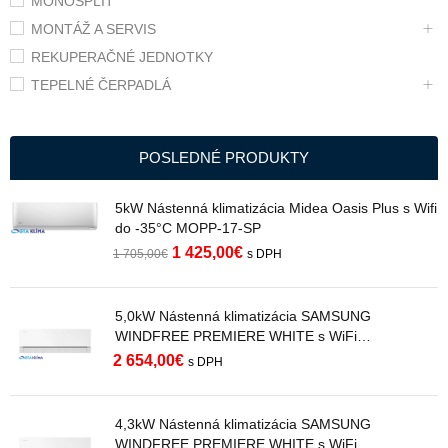
MONOSPLIT
MONTÁŽ A SERVIS
REKUPERAČNÉ JEDNOTKY
TEPELNÉ ČERPADLÁ
POSLEDNÉ PRODUKTY
5kW Nástenná klimatizácia Midea Oasis Plus s Wifi
do -35°C MOPP-17-SP
1 425,00
€
1 705,00
€
s DPH
5,0kW Nástenná klimatizácia SAMSUNG
WINDFREE PREMIERE WHITE s WiFi
AR70H18C1AWNEU R32
2 654,00
€
s DPH
4,3kW Nástenná klimatizácia SAMSUNG
WINDFREE PREMIERE WHITE s WiFi