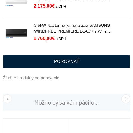
AR70H15C1AWNEU R32
2 175,00
€
s DPH
3,5kW Nástenná klimatizácia SAMSUNG
WINDFREE PREMIERE BLACK s WiFi
AR70H12C1ABNEU R32
1 760,00
€
s DPH
POROVNAŤ
Žiadne produkty na porovanie
Možno by sa Vám páčilo…