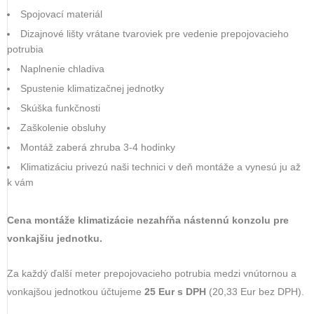
Spojovací materiál
Dizajnové lišty vrátane tvaroviek pre vedenie prepojovacieho
potrubia
Naplnenie chladiva
Spustenie klimatizačnej jednotky
Skúška funkčnosti
Zaškolenie obsluhy
Montáž zaberá zhruba 3-4 hodinky
Klimatizáciu privezú naši technici v deň montáže a vynesú ju až
k vám
Cena montáže klimatizácie nezahŕňa nástennú konzolu pre
vonkajšiu jednotku.
Za každý ďalší meter prepojovacieho potrubia medzi vnútornou a
vonkajšou jednotkou účtujeme
25 Eur s DPH
(20,33 Eur bez DPH).