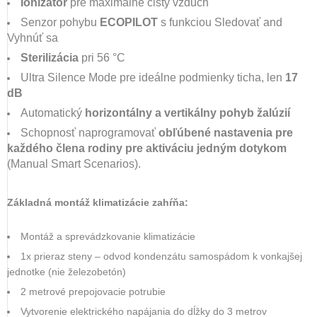
Ionizátor
pre maximálne čistý vzduch
Senzor pohybu
ECOPILOT
s funkciou Sledovať and
Vyhnúť sa
Sterilizácia
pri 56 °C
Ultra Silence Mode pre ideálne podmienky ticha, len
17
dB
Automatický
horizontálny a vertikálny pohyb žalúzií
Schopnosť naprogramovať
obľúbené nastavenia pre
každého člena rodiny pre aktiváciu jedným dotykom
(Manual Smart Scenarios).
Základná montáž klimatizácie zahŕňa:
Montáž a sprevádzkovanie klimatizácie
1x prieraz steny – odvod kondenzátu samospádom k vonkajšej
jednotke (nie železobetón)
2 metrové prepojovacie potrubie
Vytvorenie elektrického napájania do dĺžky do 3 metrov