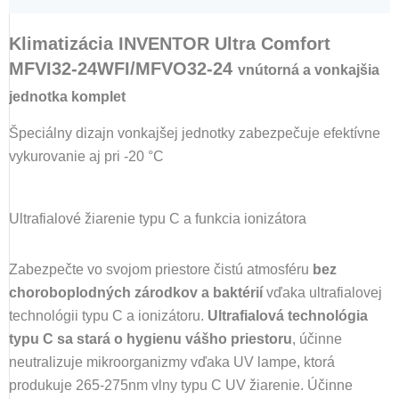
Klimatizácia INVENTOR Ultra Comfort
MFVI32-24WFI/MFVO32-24
vnútorná a vonkajšia
jednotka komplet
Špeciálny dizajn vonkajšej jednotky zabezpečuje efektívne
vykurovanie aj pri -20 °C
Ultrafialové žiarenie typu C a funkcia ionizátora
Zabezpečte vo svojom priestore čistú atmosféru
bez
choroboplodných zárodkov a baktérií
vďaka ultrafialovej
technológii typu C a ionizátoru.
Ultrafialová technológia
typu C sa stará o hygienu vášho priestoru
, účinne
neutralizuje mikroorganizmy vďaka UV lampe, ktorá
produkuje 265-275nm vlny typu C UV žiarenie. Účinne