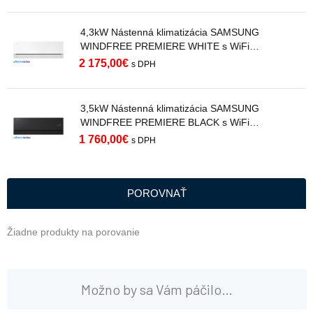
4,3kW Nástenná klimatizácia SAMSUNG
WINDFREE PREMIERE WHITE s WiFi
AR70H15C1AWNEU R32
2 175,00
€
s DPH
3,5kW Nástenná klimatizácia SAMSUNG
WINDFREE PREMIERE BLACK s WiFi
AR70H12C1ABNEU R32
1 760,00
€
s DPH
POROVNAŤ
Žiadne produkty na porovanie
Možno by sa Vám páčilo…