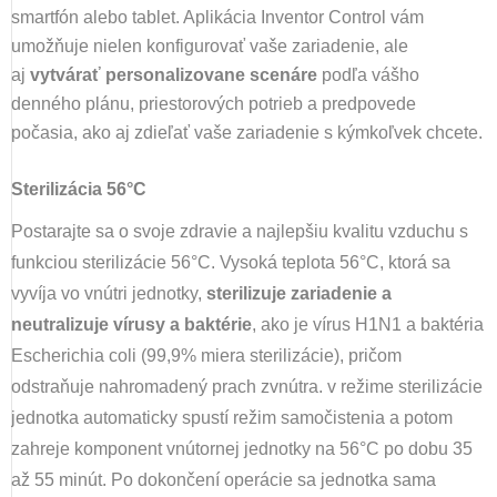
smartfón alebo tablet. Aplikácia Inventor Control vám
umožňuje nielen konfigurovať vaše zariadenie, ale
aj
vytvárať personalizovane scenáre
podľa vášho
denného plánu, priestorových potrieb a predpovede
počasia, ako aj zdieľať vaše zariadenie s kýmkoľvek chcete.
Sterilizácia 56°C
Postarajte sa o svoje zdravie a najlepšiu kvalitu vzduchu s
funkciou sterilizácie 56°C. Vysoká teplota 56°C, ktorá sa
vyvíja vo vnútri jednotky,
sterilizuje zariadenie a
neutralizuje vírusy a baktérie
, ako je vírus H1N1 a baktéria
Escherichia coli (99,9% miera sterilizácie), pričom
odstraňuje nahromadený prach zvnútra. v režime sterilizácie
jednotka automaticky spustí režim samočistenia a potom
zahreje komponent vnútornej jednotky na 56°C po dobu 35
až 55 minút. Po dokončení operácie sa jednotka sama