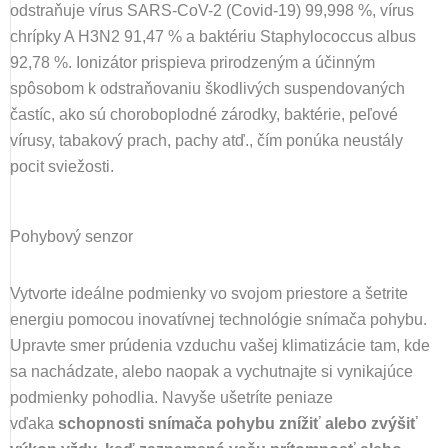
odstraňuje vírus SARS-CoV-2 (Covid-19) 99,998 %, vírus
chrípky A H3N2 91,47 % a baktériu Staphylococcus albus
92,78 %. Ionizátor prispieva prirodzeným a účinným
spôsobom k odstraňovaniu škodlivých suspendovaných
častíc, ako sú choroboplodné zárodky, baktérie, peľové
vírusy, tabakový prach, pachy atď., čím ponúka neustály
pocit sviežosti.
Pohybový senzor
Vytvorte ideálne podmienky vo svojom priestore a šetrite
energiu pomocou inovatívnej technológie snímača pohybu.
Upravte smer prúdenia vzduchu vašej klimatizácie tam, kde
sa nachádzate, alebo naopak a vychutnajte si vynikajúce
podmienky pohodlia. Navyše ušetríte peniaze
vďaka
schopnosti snímača pohybu znížiť alebo zvýšiť