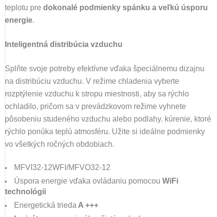
teplotu pre
dokonalé podmienky spánku a veľkú úsporu
energie
.
Inteligentná distribúcia vzduchu
Splňte svoje potreby efektívne vďaka špeciálnemu dizajnu
na distribúciu vzduchu. V režime chladenia vyberte
rozptýlenie vzduchu k stropu miestnosti, aby sa rýchlo
ochladilo, pričom sa v prevádzkovom režime vyhnete
pôsobeniu studeného vzduchu alebo podlahy. kúrenie, ktoré
rýchlo ponúka teplú atmosféru. Užite si ideálne podmienky
vo všetkých ročných obdobiach.
MFVI32-12WFI/MFVO32-12
Úspora energie vďaka ovládaniu pomocou
WiFi
technológii
Energetická trieda
A +++