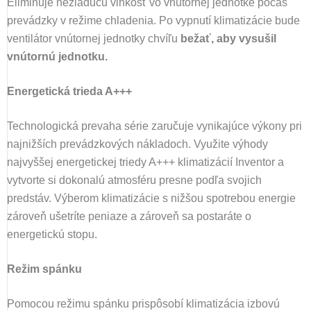
Eliminuje nežiaducu vlhkosť vo vnútornej jednotke počas
prevádzky v režime chladenia. Po vypnutí klimatizácie bude
ventilátor vnútornej jednotky chvíľu
bežať, aby vysušil
vnútornú jednotku.
Energetická trieda A+++
Technologická prevaha série zaručuje vynikajúce výkony pri
najnižších prevádzkových nákladoch. Využite výhody
najvyššej energetickej triedy A+++ klimatizácií Inventor a
vytvorte si dokonalú atmosféru presne podľa svojich
predstáv. Výberom klimatizácie s nižšou spotrebou energie
zároveň ušetríte peniaze a zároveň sa postaráte o
energetickú stopu.
Režim spánku
Pomocou režimu spánku prispôsobí klimatizácia izbovú