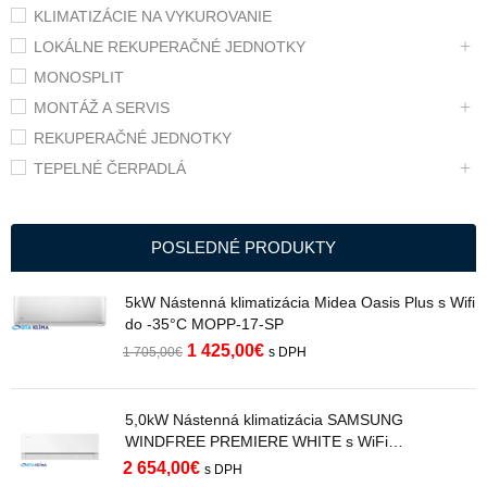
KLIMATIZÁCIE NA VYKUROVANIE
LOKÁLNE REKUPERAČNÉ JEDNOTKY
MONOSPLIT
MONTÁŽ A SERVIS
REKUPERAČNÉ JEDNOTKY
TEPELNÉ ČERPADLÁ
POSLEDNÉ PRODUKTY
5kW Nástenná klimatizácia Midea Oasis Plus s Wifi
do -35°C MOPP-17-SP
1 425,00
€
1 705,00
€
s DPH
5,0kW Nástenná klimatizácia SAMSUNG
WINDFREE PREMIERE WHITE s WiFi
AR70H18C1AWNEU R32
2 654,00
€
s DPH