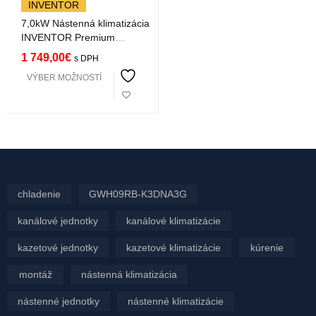
INVENTOR
7,0kW Nástenná klimatizácia
INVENTOR Premium
PR1VI32-
1 749,00
€
s DPH
24WiFi/PR19VO32-24 s
VÝBER MOŽNOSTÍ
montážou
chladenie
GWH09RB-K3DNA3G
kanálové jednotky
kanálové klimatizácie
kazetové jednotky
kazetové klimatizácie
kúrenie
montáž
nástenná klimatizácia
nástenné jednotky
nástenné klimatizácie