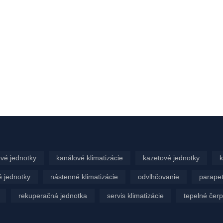
vé jednotky
kanálové klimatizácie
kazetové jednotky
k
 jednotky
nástenné klimatizácie
odvlhčovanie
parapet
rekuperačná jednotka
servis klimatizácie
tepelné čer