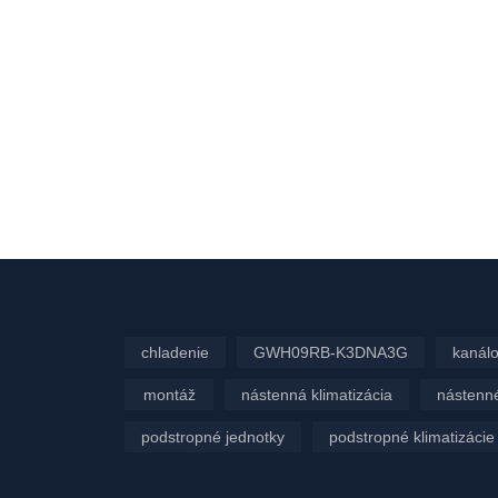
chladenie
GWH09RB-K3DNA3G
kanálo
montáž
nástenná klimatizácia
nástenné
podstropné jednotky
podstropné klimatizácie