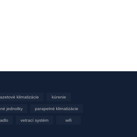
azetové klimatizácie
kúrenie
né jednotky
parapetné klimatizácie
padlo
vetrací systém
wifi