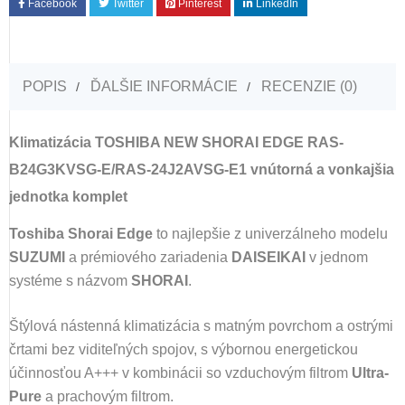
Facebook
Twitter
Pinterest
LinkedIn
POPIS
ĎALŠIE INFORMÁCIE
RECENZIE (0)
Klimatizácia TOSHIBA NEW SHORAI EDGE RAS-
B24G3KVSG-E/RAS-24J2AVSG-E1 vnútorná a vonkajšia
jednotka komplet
Toshiba Shorai Edge
to
najlepšie z univerzálneho modelu
SUZUMI
a prémiového zariadenia
DAISEIKAI
v jednom
systéme s názvom
SHORAI
.
Štýlová n
ástenná klimatizácia
s matným povrchom a ostrými
črtami bez viditeľných spojov, s výbornou energetickou
účinnosťou A+++ v kombinácii so vzduchovým filtrom
Ultra-
Pure
a prachovým filtrom.