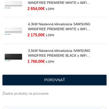
WINDFREE PREMIERE WHITE s WiFi
AR70H18C1AWNEU R32
2 654,00
€
s DPH
4,3kW Nástenná klimatizácia SAMSUNG
WINDFREE PREMIERE WHITE s WiFi
AR70H15C1AWNEU R32
2 175,00
€
s DPH
3,5kW Nástenná klimatizácia SAMSUNG
WINDFREE PREMIERE BLACK s WiFi
AR70H12C1ABNEU R32
1 760,00
€
s DPH
POROVNAŤ
Žiadne produkty na porovanie