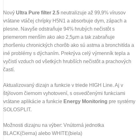
Nový
Ultra Pure filter 2.5
neutralizuje až 99,9% vírusov
vrátane vtáčej chrípky H5N1 a absorbuje dym, zápach a
plesne. Navyše odstraňuje 94% hrubých nečistôt s
priemerom menším ako ako 2,5
µm a tak zabraňuje
zhoršeniu chronických chorôb ako sú astma a bronchitída a
iné problémy s dýchaním. Prekrýva celý výmenník tepla a
vyčistí vzduch od všetkých hrubších nečistôt a prachových
častí.
Aktualizovaný dizajn a funkcie v triede
HIGH Line. Aj v
štýlovom čiernom vyhotovení, s osvedčenými funkciami
vrátane aplikácie a funkcie
Energy Monitoring
pre systémy
SOLOSPLIT.
Možnosti dizajnu na výber: Vnútorná jednotka
BLACK(čierna) alebo WHITE(biela)