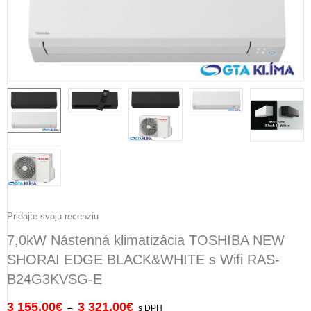
Pridajte svoju recenziu
7,0kW Nástenná klimatizácia TOSHIBA NEW
SHORAI EDGE BLACK&WHITE s Wifi RAS-
B24G3KVSG-E
3 155,00
€
3 321,00
€
–
s DPH