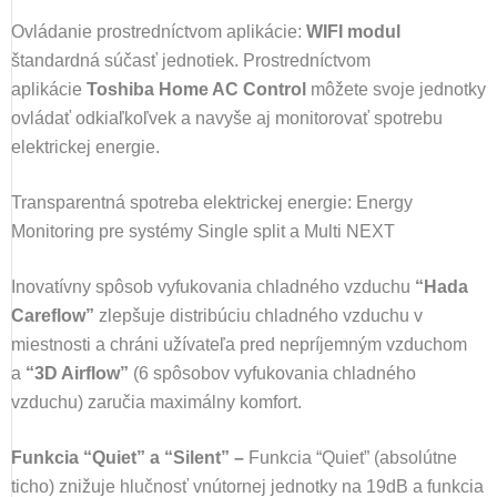
Ovládanie prostredníctvom aplikácie:
WIFI modul
štandardná súčasť jednotiek. Prostredníctvom
aplikácie
Toshiba Home AC Control
môžete svoje jednotky
ovládať odkiaľkoľvek a navyše aj monitorovať spotrebu
elektrickej energie.
Transparentná spotreba elektrickej energie: Energy
Monitoring pre systémy Single split a Multi NEXT
Inovatívny spôsob vyfukovania chladného vzduchu
“Hada
Careflow”
zlepšuje distribúciu chladného vzduchu v
miestnosti a chráni užívateľa pred nepríjemným vzduchom
a
“3D Airflow”
(6 spôsobov vyfukovania chladného
vzduchu) zaručia maximálny komfort.
Funkcia “Quiet” a “Silent” –
Funkcia “Quiet” (absolútne
ticho) znižuje hlučnosť vnútornej jednotky na 19dB a funkcia