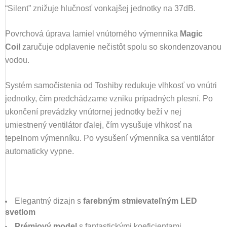
“Silent” znižuje hlučnosť vonkajšej jednotky na 37dB.
Povrchová úprava lamiel vnútorného výmenníka
Magic
Coil
zaručuje odplavenie nečistôt spolu so skondenzovanou
vodou.
Systém samočistenia od Toshiby redukuje vlhkosť vo vnútri
jednotky, čím predchádzame vzniku prípadných plesní. Po
ukončení prevádzky vnútornej jednotky beží v nej
umiestnený ventilátor ďalej, čím vysušuje vlhkosť na
tepelnom výmenníku. Po vysušení výmenníka sa ventilátor
automaticky vypne.
Elegantný dizajn s
farebným stmievateľným LED
svetlom
Prémiový model
s fantastickými koeficientami