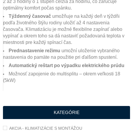
2 až 3 hodiny o 1 stupeň celzia za hodinu, čo zaručuje
optimálny komfort počas spánku.
Týždenný časovač
umožňuje na každý deň v týždňi
podľa životného štýlu rodiny uložiť až 4 nastavenia
časovača. Klimatizáciu je možné flexibilne zapínať alebo
vypínať a okrem toho sa dá nastaviť požadovaná teplota v
miestnosti
pre každý spínací čas
.
Prednastavenie režimu
umožní uloženie vybraného
nastavenia do pamäte na použitie pri ďalšom spustení.
Automatický reštart po výpadku elektrického prúdu
Možnosť zapojenie do multisplitu – okrem veľkosti 18
(5kW)
KATEGÓRIE
AKCIA - KLIMATIZÁCIE S MONTÁŽOU