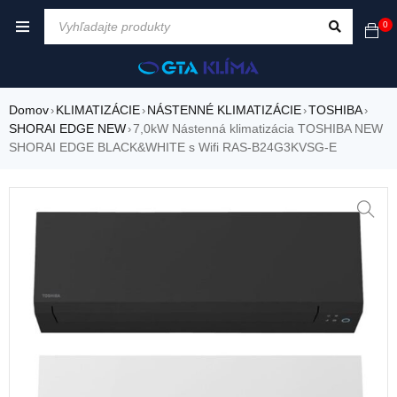
0
Domov
KLIMATIZÁCIE
NÁSTENNÉ KLIMATIZÁCIE
TOSHIBA
›
›
›
›
SHORAI EDGE NEW
7,0kW Nástenná klimatizácia TOSHIBA NEW
›
SHORAI EDGE BLACK&WHITE s Wifi RAS-B24G3KVSG-E