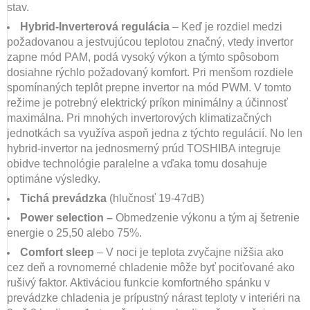
stav.
Hybrid-Inverterová regulácia
– Keď je rozdiel medzi
požadovanou a jestvujúcou teplotou značný, vtedy invertor
zapne mód PAM, podá vysoký výkon a týmto spôsobom
dosiahne rýchlo požadovaný komfort. Pri menšom rozdiele
spomínaných teplôt prepne invertor na mód PWM. V tomto
režime je potrebný elektrický príkon minimálny a účinnosť
maximálna. Pri mnohých invertorových klimatizačných
jednotkách sa využíva aspoň jedna z týchto regulácií. No len
hybrid-invertor na jednosmerný prúd TOSHIBA integruje
obidve technológie paralelne a vďaka tomu dosahuje
optimáne výsledky.
Tichá prevádzka
(hlučnosť 19-47dB)
Power selection –
Obmedzenie výkonu a tým aj šetrenie
energie o 25,50 alebo 75%.
Comfort sleep
– V noci je teplota zvyčajne nižšia ako
cez deň a rovnomerné chladenie môže byť pociťované ako
rušivý faktor. Aktiváciou funkcie komfortného spánku v
prevádzke chladenia je prípustný nárast teploty v interiéri na