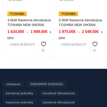
TOSHIBA
TOSHIBA
4,6kW Nástenná klimatizácia
5,0kW Nástenná klimatizácia
TOSHIBA NEW SHORAI
TOSHIBA NEW SHORAI
EDGE BLACK&WHITE s Wifi
EDGE BLACK&WHITE s Wifi
1 634,00
€
1 699,00
€
1 975,00
€
2 049,00
€
–
–
s
s
RAS-B16G3KVSG-E
RAS-B18G3KVSG-E
DPH
DPH
VÝBER MOŽNOSTÍ
VÝBER MOŽNOSTÍ
chladenie
GWH09RB-K3DNA3G
kanálové jednotky
kanálové klimatizácie
kazetové jednotky
kazetové klimatizácie