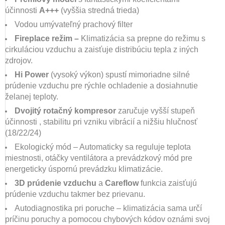
účinnosti
A+++
(vyššia stredná trieda)
Vodou umývateľný prachový filter
Fireplace režim –
Klimatizácia sa prepne do režimu s
cirkuláciou vzduchu a zaisťuje distribúciu tepla z iných
zdrojov.
Hi Power
(vysoký výkon)
spustí mimoriadne silné
prúdenie vzduchu pre rýchle ochladenie a dosiahnutie
želanej teploty.
Dvojitý rotačný kompresor
zaručuje vyšší stupeň
účinnosti , stabilitu pri vzniku vibrácií a nižšiu hlučnosť
(18/22/24)
Ekologický mód – Automaticky sa reguluje teplota
miestnosti, otáčky ventilátora a prevádzkový mód pre
energeticky úspornú prevádzku klimatizácie.
3D prúdenie vzduchu
a
Careflow
funkcia zaisťujú
prúdenie vzduchu takmer bez prievanu.
Autodiagnostika pri poruche – klimatizácia sama určí
príčinu poruchy a pomocou chybových kódov oznámi svoj