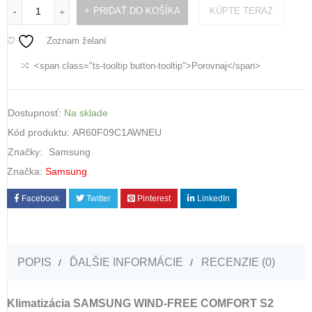
PRIDAŤ DO KOŠÍKA
KÚPTE TERAZ
-
+
Zoznam želaní
<span class="ts-tooltip button-tooltip">Porovnaj</span>
Dostupnosť:
Na sklade
Kód produktu:
AR60F09C1AWNEU
Značky:
Samsung
Značka:
Samsung
Facebook
Twitter
Pinterest
LinkedIn
POPIS
ĎALŠIE INFORMÁCIE
RECENZIE (0)
Klimatizácia SAMSUNG WIND-FREE COMFORT S2