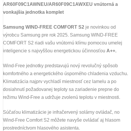
AR60F09C1AWNEU/AR60F09C1AWXEU
vnútorná a
vonkajšia jednotka komplet
Samsung WIND-FREE COMFORT S2
je novinkou od
výrobcu Samsung pre rok 2025. Samsung WIND-FREE
COMFORT S2 riadi vašu vnútornú klímu pomocou umelej
inteligencie s najvyššou energetickou účinnosťou
A++.
Wind-Free jednotky predstavujú nový revolučný spôsob
komfortného a energetického úsporného chladenia vzduchu.
Klimatizácia najprv vychladí miestnosť cez lamelu a po
dosiahnutí požadovanej teploty sa zariadenie prepne do
režimu Wind-Free a udržuje zvolenú teplotu v miestnosti.
Súčaťou klimatizácie je infračervený solárny ovládač, no
Wind-Free Comfort S2 môžete navyše ovládať aj hlasom
prostredníctvom hlasového asistenta.