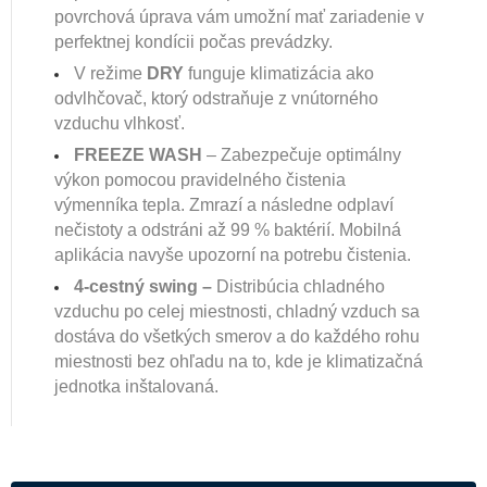
povrchová úprava vám umožní mať zariadenie v
perfektnej kondícii počas prevádzky.
V režime
DRY
funguje klimatizácia ako
odvlhčovač, ktorý odstraňuje z vnútorného
vzduchu vlhkosť.
FREEZE WASH
– Zabezpečuje optimálny
výkon pomocou pravidelného čistenia
výmenníka tepla. Zmrazí a následne odplaví
nečistoty a odstráni až 99 % baktérií. Mobilná
aplikácia navyše upozorní na potrebu čistenia.
4-cestný swing –
Distribúcia chladného
vzduchu po celej miestnosti, chladný vzduch sa
dostáva do všetkých smerov a do každého rohu
miestnosti bez ohľadu na to, kde je klimatizačná
jednotka inštalovaná.