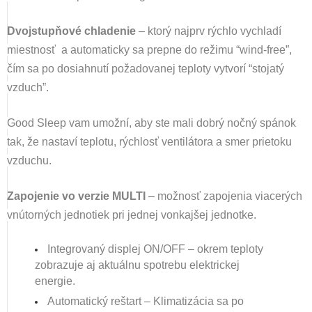
Dvojstupňové chladenie
– ktorý najprv rýchlo vychladí
miestnosť a automaticky sa prepne do režimu “wind-free”,
čím sa po dosiahnutí požadovanej teploty vytvorí “stojatý
vzduch”.
Good Sleep vam
umožní, aby ste mali dobrý nočný spánok
tak, že nastaví teplotu, rýchlosť ventilátora a smer prietoku
vzduchu.
Zapojenie vo verzie MULTI
– možnosť zapojenia viacerých
vnútorných jednotiek pri jednej vonkajšej jednotke.
Integrovaný displej ON/OFF – okrem teploty
zobrazuje aj aktuálnu spotrebu elektrickej
energie.
Automatický reštart – Klimatizácia sa po