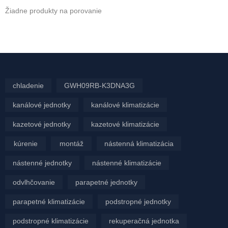
Žiadne produkty na porovanie
chladenie
GWH09RB-K3DNA3G
kanálové jednotky
kanálové klimatizácie
kazetové jednotky
kazetové klimatizácie
kúrenie
montáž
nástenná klimatizácia
nástenné jednotky
nástenné klimatizácie
odvlhčovanie
parapetné jednotky
parapetné klimatizácie
podstropné jednotky
podstropné klimatizácie
rekuperačná jednotka