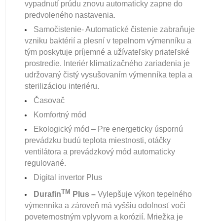
vypadnutí prúdu znovu automaticky zapne do
predvoleného nastavenia.
Samočistenie- Automatické čistenie zabraňuje
vzniku baktérií a plesní v tepelnom výmenníku a
tým poskytuje príjemné a užívateľsky priateľské
prostredie. Interiér klimatizačného zariadenia je
udržovaný čistý vysušovaním výmenníka tepla a
sterilizáciou interiéru.
Časovač
Komfortný mód
Ekologický mód – Pre energeticky úspornú
prevádzku budú teplota miestnosti, otáčky
ventilátora a prevádzkový mód automaticky
regulované.
Digital invertor Plus
TM
Durafin
Plus –
Vylepšuje výkon tepelného
výmenníka a zároveň má vyššiu odolnosť voči
poveternostným vplyvom a korózií. Mriežka je