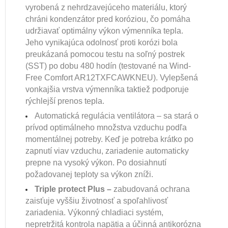
vyrobená z nehrdzavejúceho materiálu, ktorý
chráni kondenzátor pred koróziou, čo pomáha
udržiavať optimálny výkon výmenníka tepla.
Jeho vynikajúca odolnosť proti korózi bola
preukázaná pomocou testu na soľný postrek
(SST) po dobu 480 hodín (testované na Wind-
Free Comfort AR12TXFCAWKNEU). Vylepšená
vonkajšia vrstva výmenníka taktiež podporuje
rýchlejší prenos tepla.
Automatická regulácia ventilátora – sa stará o
prívod optimálneho množstva vzduchu podľa
momentálnej potreby. Keď je potreba krátko po
zapnutí viav vzduchu, zariadenie automaticky
prepne na vysoký výkon. Po dosiahnutí
požadovanej teploty sa výkon zníži.
Triple protect Plus –
zabudovaná ochrana
zaisťuje vyššiu životnosť a spoľahlivosť
zariadenia. Výkonný chladiaci systém,
nepretržitá kontrola napätia a účinná antikorózna