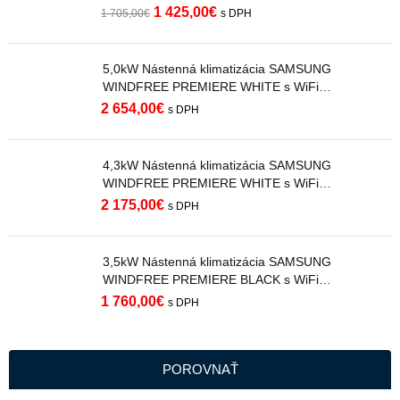
1 425,00
€
1 705,00
€
s DPH
5,0kW Nástenná klimatizácia SAMSUNG
WINDFREE PREMIERE WHITE s WiFi
AR70H18C1AWNEU R32
2 654,00
€
s DPH
4,3kW Nástenná klimatizácia SAMSUNG
WINDFREE PREMIERE WHITE s WiFi
AR70H15C1AWNEU R32
2 175,00
€
s DPH
3,5kW Nástenná klimatizácia SAMSUNG
WINDFREE PREMIERE BLACK s WiFi
AR70H12C1ABNEU R32
1 760,00
€
s DPH
POROVNAŤ