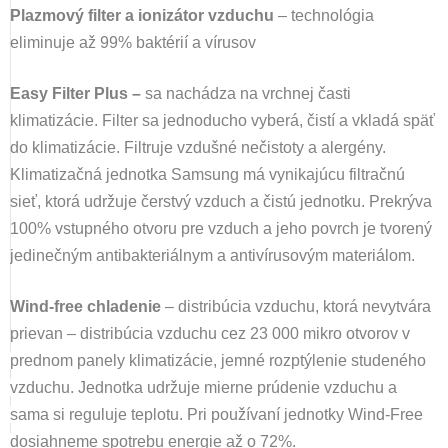
Plazmový filter a ionizátor vzduchu
–
technológia
eliminuje až 99% baktérií a vírusov
Easy Filter Plus –
sa nachádza na vrchnej časti
klimatizácie. Filter sa jednoducho vyberá, čistí a vkladá späť
do klimatizácie. Filtruje vzdušné nečistoty a alergény.
Klimatizačná jednotka Samsung má vynikajúcu filtračnú
sieť, ktorá udržuje čerstvý vzduch a čistú jednotku. Prekrýva
100% vstupného otvoru pre vzduch a jeho povrch je tvorený
jedinečným antibakteriálnym a antivírusovým materiálom.
Wind-free chladenie
– distribúcia vzduchu, ktorá nevytvára
prievan –
distribúcia vzduchu cez 23 000 mikro otvorov v
prednom panely klimatizácie, jemné rozptýlenie studeného
vzduchu. Jednotka udržuje mierne prúdenie vzduchu a
sama si reguluje teplotu. Pri používaní jednotky Wind-Free
dosiahneme spotrebu energie až o 72%.