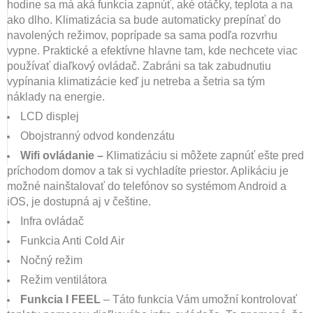
hodine sa má aká funkcia zapnúť, aké otáčky, teplota a na
ako dlho. Klimatizácia sa bude automaticky prepínať do
navolených režimov, poprípade sa sama podľa rozvrhu
vypne. Praktické a efektívne hlavne tam, kde nechcete viac
používať diaľkový ovládač. Zabráni sa tak zabudnutiu
vypínania klimatizácie keď ju netreba a šetria sa tým
náklady na energie.
LCD displej
Obojstranný odvod kondenzátu
Wifi ovládanie –
Klimatizáciu si môžete zapnúť ešte pred
príchodom domov a tak si vychladíte priestor. Aplikáciu je
možné nainštalovať do telefónov so systémom Android a
iOS, je dostupná aj v češtine.
Infra ovládač
Funkcia Anti Cold Air
Nočný režim
Režim ventilátora
Funkcia I FEEL
– Táto funkcia Vám umožní kontrolovať