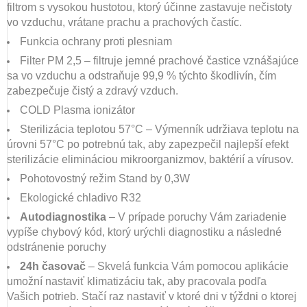
filtrom s vysokou hustotou, ktorý účinne zastavuje nečistoty
vo vzduchu, vrátane prachu a prachových častíc.
Funkcia ochrany proti plesniam
Filter PM 2,5 – filtruje jemné prachové častice vznášajúce
sa vo vzduchu a odstraňuje 99,9 % týchto škodlivín, čím
zabezpečuje čistý a zdravý vzduch.
COLD Plasma ionizátor
Sterilizácia teplotou 57°C – Výmenník udržiava teplotu na
úrovni 57°C po potrebnú tak, aby zapezpečil najlepší efekt
sterilizácie elimináciou mikroorganizmov, baktérií a vírusov.
Pohotovostný režim Stand by 0,3W
Ekologické chladivo R32
Autodiagnostika
– V prípade poruchy Vám zariadenie
vypíše chybový kód, ktorý urýchli diagnostiku a následné
odstránenie poruchy
24h časovač
– Skvelá funkcia Vám pomocou aplikácie
umožní nastaviť klimatizáciu tak, aby pracovala podľa
Vašich potrieb. Stačí raz nastaviť v ktoré dni v týždni o ktorej