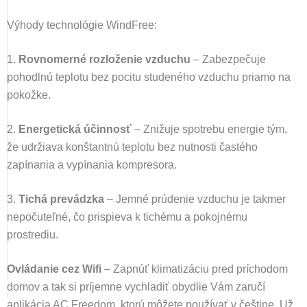
Výhody technológie WindFree:
1.
Rovnomerné rozloženie vzduchu
– Zabezpečuje
pohodlnú teplotu bez pocitu studeného vzduchu priamo na
pokožke.
2.
Energetická účinnosť
– Znižuje spotrebu energie tým,
že udržiava konštantnú teplotu bez nutnosti častého
zapínania a vypínania kompresora.
3.
Tichá prevádzka
– Jemné prúdenie vzduchu je takmer
nepočuteľné, čo prispieva k tichému a pokojnému
prostrediu.
Ovládanie cez Wifi
–
Zapnúť klimatizáciu pred príchodom
domov a tak si príjemne vychladiť obydlie Vám zaručí
aplikácia AC Freedom, ktorú môžete používať v češtine. Už