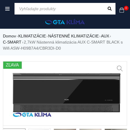
0
Domov
KLIMATIZÁCIE
NÁSTENNÉ KLIMATIZÁCIE
AUX
›
›
›
›
C-SMART
2,7kW Nástenná klimatizácia AUX C-SMART BLACK s
›
Wifi ASW-H09B7A4/CBR3DI-D0
ZĽAVA