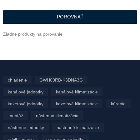
POROVNAŤ
Žiadne produkty na porovanie
chladenie
GWH09RB-K3DNA3G
kanálové jednotky
kanálové klimatizácie
kazetové jednotky
kazetové klimatizácie
kúrenie
montáž
nástenná klimatizácia
nástenné jednotky
nástenné klimatizácie
odvlhčovanie
parapetné jednotky