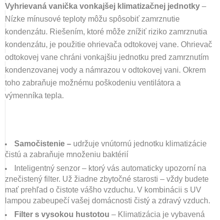
Vyhrievaná vanička vonkajšej klimatizačnej jednotky
–
Nízke mínusové teploty môžu spôsobiť zamrznutie
kondenzátu. Riešením, ktoré môže znížiť riziko zamrznutia
kondenzátu, je použitie ohrievača odtokovej vane. Ohrievač
odtokovej vane chráni vonkajšiu jednotku pred zamrznutím
kondenzovanej vody a námrazou v odtokovej vani. Okrem
toho zabraňuje možnému poškodeniu ventilátora a
výmenníka tepla.
Samočistenie –
udržuje vnútornú jednotku klimatizácie
čistú a zabraňuje množeniu baktérií
Inteligentný senzor – ktorý vás automaticky upozorní na
znečistený filter. Už žiadne zbytočné starosti – vždy budete
mať prehľad o čistote vášho vzduchu. V kombinácii s UV
lampou zabeupečí vašej domácnosti čistý a zdravý vzduch.
Filter s vysokou hustotou
– Klimatizácia je vybavená