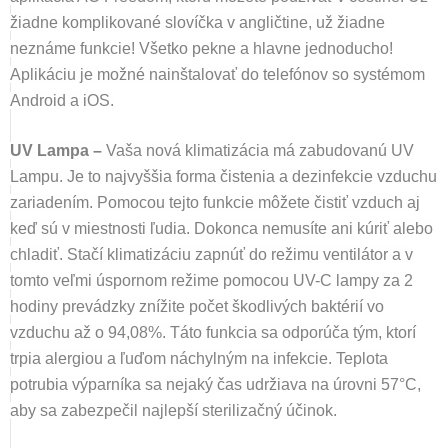
žiadne komplikované slovíčka v angličtine, už žiadne
neznáme funkcie! Všetko pekne a hlavne jednoducho!
Aplikáciu je možné nainštalovať do telefónov so systémom
Android a iOS.
UV Lampa –
Vaša nová klimatizácia má zabudovanú UV
Lampu. Je to najvyššia forma čistenia a dezinfekcie vzduchu
zariadením. Pomocou tejto funkcie môžete čistiť vzduch aj
keď sú v miestnosti ľudia. Dokonca nemusíte ani kúriť alebo
chladiť. Stačí klimatizáciu zapnúť do režimu ventilátor a v
tomto veľmi úspornom režime pomocou UV-C lampy za 2
hodiny prevádzky znížite počet škodlivých baktérií vo
vzduchu až o 94,08%. Táto funkcia sa odporúča tým, ktorí
trpia alergiou a ľuďom náchylným na infekcie. Teplota
potrubia výparníka sa nejaký čas udržiava na úrovni 57°C,
aby sa zabezpečil najlepší sterilizačný účinok.