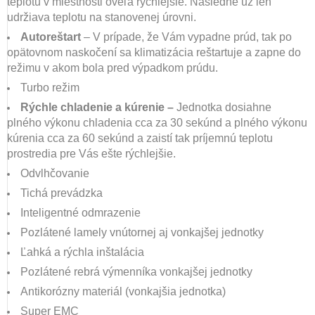
teplotu v miestnosti oveľa rýchlejšie. Následne už len
udržiava teplotu na stanovenej úrovni.
Autoreštart
– V prípade, že Vám vypadne prúd, tak po
opätovnom naskočení sa klimatizácia reštartuje a zapne do
režimu v akom bola pred výpadkom prúdu.
Turbo režim
Rýchle chladenie a kúrenie –
Jednotka dosiahne
plného výkonu chladenia cca za 30 sekúnd a plného výkonu
kúrenia cca za 60 sekúnd a zaistí tak príjemnú teplotu
prostredia pre Vás ešte rýchlejšie.
Odvlhčovanie
Tichá prevádzka
Inteligentné odmrazenie
Pozlátené lamely vnútornej aj vonkajšej jednotky
Ľahká a rýchla inštalácia
Pozlátené rebrá výmenníka vonkajšej jednotky
Antikorózny materiál (vonkajšia jednotka)
Super EMC