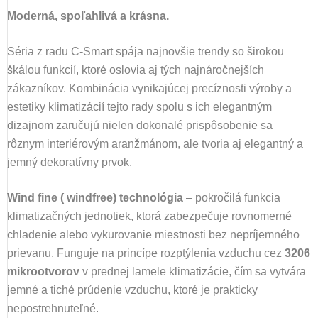
Moderná, spoľahlivá a krásna.
Séria z radu C-Smart spája najnovšie trendy so širokou
škálou funkcií, ktoré oslovia aj tých najnáročnejších
zákazníkov. Kombinácia vynikajúcej precíznosti výroby a
estetiky klimatizácií tejto rady spolu s ich elegantným
dizajnom zaručujú nielen dokonalé prispôsobenie sa
rôznym interiérovým aranžmánom, ale tvoria aj elegantný a
jemný dekoratívny prvok.
Wind fine ( windfree) technológia
– pokročilá funkcia
klimatizačných jednotiek, ktorá zabezpečuje rovnomerné
chladenie alebo vykurovanie miestnosti bez nepríjemného
prievanu. Funguje na princípe rozptýlenia vzduchu cez
3206
mikrootvorov
v prednej lamele klimatizácie, čím sa vytvára
jemné a tiché prúdenie vzduchu, ktoré je prakticky
nepostrehnuteľné.