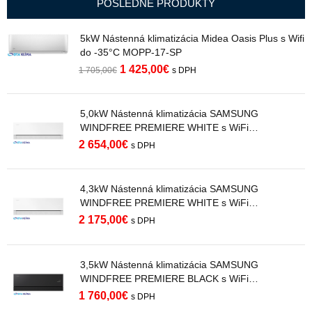
POSLEDNÉ PRODUKTY
5kW Nástenná klimatizácia Midea Oasis Plus s Wifi
do -35°C MOPP-17-SP
1 425,00
€
1 705,00
€
s DPH
5,0kW Nástenná klimatizácia SAMSUNG
WINDFREE PREMIERE WHITE s WiFi
AR70H18C1AWNEU R32
2 654,00
€
s DPH
4,3kW Nástenná klimatizácia SAMSUNG
WINDFREE PREMIERE WHITE s WiFi
AR70H15C1AWNEU R32
2 175,00
€
s DPH
3,5kW Nástenná klimatizácia SAMSUNG
WINDFREE PREMIERE BLACK s WiFi
AR70H12C1ABNEU R32
1 760,00
€
s DPH