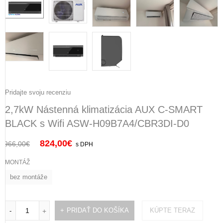
Pridajte svoju recenziu
2,7kW Nástenná klimatizácia AUX C-SMART
BLACK s Wifi ASW-H09B7A4/CBR3DI-D0
824,00
€
966,00
€
s DPH
MONTÁŽ
bez montáže
PRIDAŤ DO KOŠÍKA
KÚPTE TERAZ
-
+