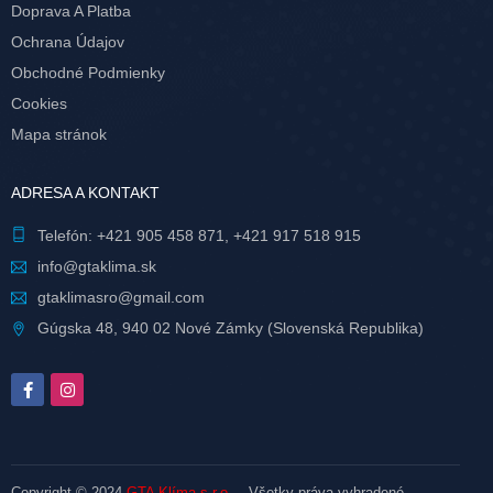
Doprava A Platba
Ochrana Údajov
Obchodné Podmienky
Cookies
Mapa stránok
ADRESA A KONTAKT
Telefón:
+421 905 458 871
,
+421 917 518 915
info@gtaklima.sk
gtaklimasro@gmail.com
Gúgska 48, 940 02 Nové Zámky (Slovenská Republika)
Copyright © 2024
GTA Klíma s.r.o.
– Všetky práva vyhradené.