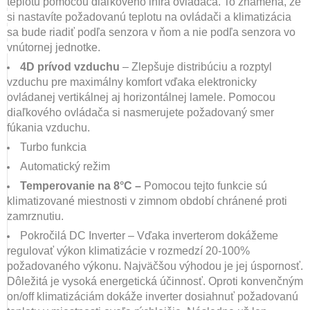
teplotu pomocou diaľkového infra ovládača. To znamená, že
si nastavíte požadovanú teplotu na ovládači a klimatizácia
sa bude riadiť podľa senzora v ňom a nie podľa senzora vo
vnútornej jednotke.
4D prívod vzduchu
– Zlepšuje distribúciu a rozptyl
vzduchu pre maximálny komfort vďaka elektronicky
ovládanej vertikálnej aj horizontálnej lamele. Pomocou
diaľkového ovládača si nasmerujete požadovaný smer
fúkania vzduchu.
Turbo funkcia
Automatický režim
Temperovanie na 8°C –
Pomocou tejto funkcie sú
klimatizované miestnosti v zimnom období chránené proti
zamrznutiu.
Pokročilá DC Inverter – Vďaka inverterom dokážeme
regulovať výkon klimatizácie v rozmedzí 20-100%
požadovaného výkonu. Najväčšou výhodou je jej úspornosť.
Dôležitá je vysoká energetická účinnosť. Oproti konvenčným
on/off klimatizáciám dokáže inverter dosiahnuť požadovanú