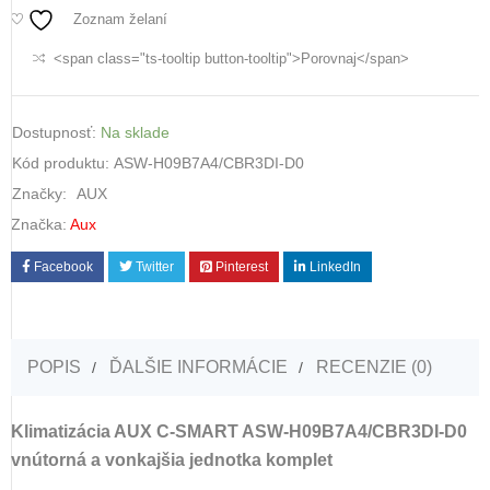
Zoznam želaní
<span class="ts-tooltip button-tooltip">Porovnaj</span>
Dostupnosť:
Na sklade
Kód produktu:
ASW-H09B7A4/CBR3DI-D0
Značky:
AUX
Značka:
Aux
Facebook
Twitter
Pinterest
LinkedIn
POPIS
ĎALŠIE INFORMÁCIE
RECENZIE (0)
Klimatizácia AUX C-SMART ASW-H09B7A4/CBR3DI-D0
vnútorná a vonkajšia jednotka komplet