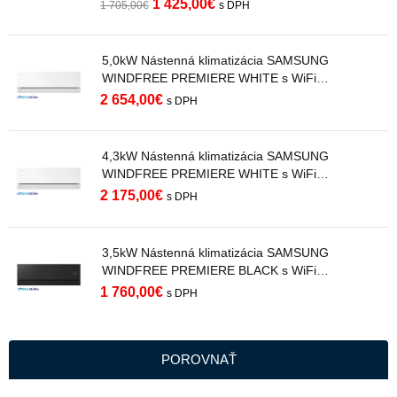
1 425,00
€
1 705,00
€
s DPH
5,0kW Nástenná klimatizácia SAMSUNG
WINDFREE PREMIERE WHITE s WiFi
AR70H18C1AWNEU R32
2 654,00
€
s DPH
4,3kW Nástenná klimatizácia SAMSUNG
WINDFREE PREMIERE WHITE s WiFi
AR70H15C1AWNEU R32
2 175,00
€
s DPH
3,5kW Nástenná klimatizácia SAMSUNG
WINDFREE PREMIERE BLACK s WiFi
AR70H12C1ABNEU R32
1 760,00
€
s DPH
POROVNAŤ