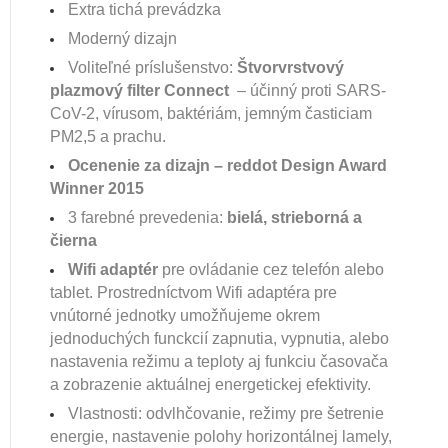
Extra tichá prevádzka
Moderný dizajn
Voliteľné príslušenstvo:
Štvorvrstvový
plazmový filter Connect
– účinný proti SARS-
CoV-2, vírusom, baktériám, jemným časticiam
PM2,5 a prachu.
Ocenenie za dizajn – reddot Design Award
Winner 2015
3 farebné prevedenia:
bielá, strieborná a
čierna
Wifi adaptér
pre ovládanie cez telefón alebo
tablet. Prostredníctvom Wifi adaptéra pre
vnútorné jednotky umožňujeme okrem
jednoduchých funckcií zapnutia, vypnutia, alebo
nastavenia režimu a teploty aj funkciu časovača
a zobrazenie aktuálnej energetickej efektivity.
Vlastnosti: odvlhčovanie, režimy pre šetrenie
energie, nastavenie polohy horizontálnej lamely,