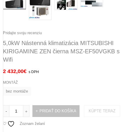
Pridajte svoju recenziu
5,0kW Nástenná klimatizácia MITSUBISHI
KIRIGAMINE ZEN čierna MSZ-EF50VGKB s
Wifi
2 432,00
€
s DPH
MONTÁŽ
bez montáže
PRIDAŤ DO KOŠÍKA
KÚPTE TERAZ
-
+
Zoznam želaní