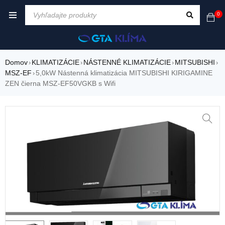
0
Domov
KLIMATIZÁCIE
NÁSTENNÉ KLIMATIZÁCIE
MITSUBISHI
›
›
›
›
MSZ-EF
5,0kW Nástenná klimatizácia MITSUBISHI KIRIGAMINE
›
ZEN čierna MSZ-EF50VGKB s Wifi