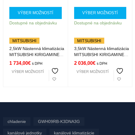
VÝBER MOŽNOSTÍ
VÝBER MOŽNOSTÍ
Dostupné na objednávku
Dostupné na objednávku
MITSUBISHI
MITSUBISHI
2,5kW Nástenná klimatizácia
3,5kW Nástenná klimatizácia
MITSUBISHI KIRIGAMINE
MITSUBISHI KIRIGAMINE
ZEN čierna MSZ-EF25VGKB
ZEN čierna MSZ-EF35VGKB
1 734,00
€
2 036,00
€
s DPH
s DPH
s Wifi
s Wifi
VÝBER MOŽNOSTÍ
VÝBER MOŽNOSTÍ
chladenie
GWH09RB-K3DNA3G
kanálové jednotky
kanálové klimatizácie