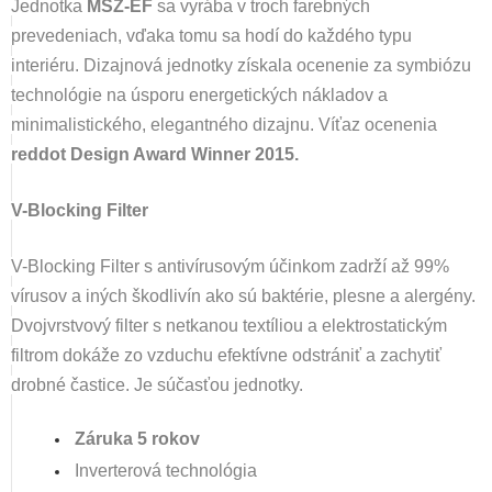
Jednotka
MSZ-EF
sa vyrába v troch farebných
prevedeniach, vďaka tomu sa hodí do každého typu
interiéru. Dizajnová jednotky získala ocenenie za symbiózu
technológie na úsporu energetických nákladov a
minimalistického, elegantného dizajnu.
Víťaz ocenenia
reddot Design Award Winner 2015.
V-Blocking Filter
V-Blocking Filter s antivírusovým účinkom zadrží až 99%
vírusov a iných škodlivín ako sú baktérie, plesne a alergény.
Dvojvrstvový filter s netkanou textíliou a elektrostatickým
filtrom dokáže zo vzduchu efektívne odstrániť a zachytiť
drobné častice. Je súčasťou jednotky.
Záruka 5 rokov
Inverterová technológia