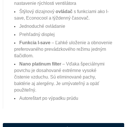
nastavenie rýchlosti ventilátora
Štýlový dizajnový
ovládač
s funkciami ako I-
save, Econocool a týždenný časovač.
Jednoduché ovládanie
Prehľadný displej
Funkcia I-save
– Ľahké uloženie a obnovenie
preferovaného prevádzkového režimu jedným
tlačidlom.
Nano platinum filter
– Vďaka špeciálnymi
povrchu je dosahované extrémne vysoké
čistenie vzduchu. Sú eliminované pachy,
baktérie aj alergény. Je umývateľný a opäť
použiteľný.
Autoreštart po výpadku prúdu