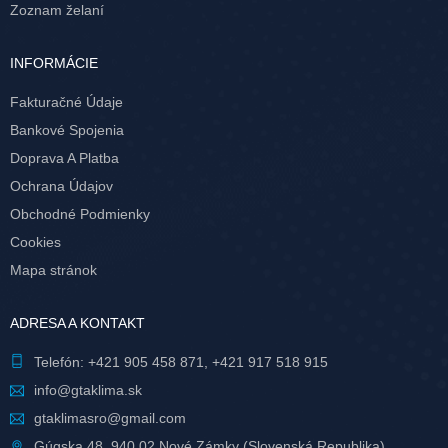
Zoznam želaní
INFORMÁCIE
Fakturačné Údaje
Bankové Spojenia
Doprava A Platba
Ochrana Údajov
Obchodné Podmienky
Cookies
Mapa stránok
ADRESA A KONTAKT
Telefón:
+421 905 458 871
,
+421 917 518 915
info@gtaklima.sk
gtaklimasro@gmail.com
Gúgska 48, 940 02 Nové Zámky (Slovenská Republika)