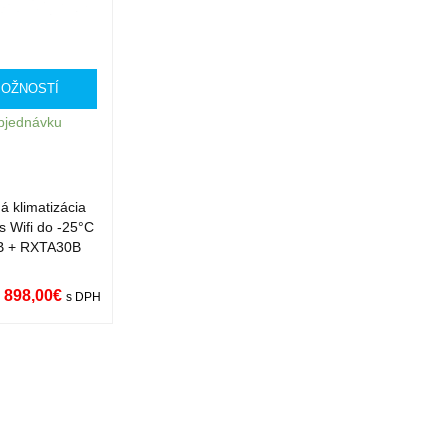
MOŽNOSTÍ
bjednávku
 klimatizácia
s Wifi do -25°C
B + RXTA30B
 898,00
€
s DPH
ST
QUICK
VIEW