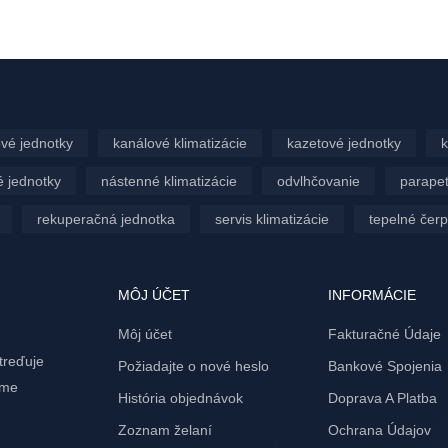
vé jednotky
kanálové klimatizácie
kazetové jednotky
k
 jednotky
nástenné klimatizácie
odvlhčovanie
parapet
rekuperačná jednotka
servis klimatizácie
tepelné čer
MÔJ ÚČET
INFORMÁCIE
Môj účet
Fakturačné Údaje
treďuje
Požiadajte o nové heslo
Bankové Spojenia
ame
História objednávok
Doprava A Platba
Zoznam želaní
Ochrana Údajov