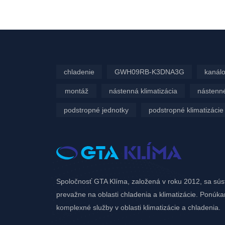
Í
VIEW
chladenie
GWH09RB-K3DNA3G
kanálo
montáž
nástenná klimatizácia
nástenné
podstropné jednotky
podstropné klimatizácie
Spoločnosť GTA Klíma, založená v roku 2012, sa sús
prevažne na oblasti chladenia a klimatizácie. Ponúk
komplexné služby v oblasti klimatizácie a chladenia.