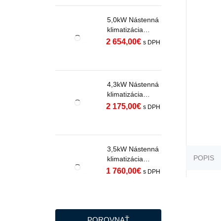
5,0kW Nástenná
klimatizácia
SAMSUNG
2 654,00
€
s DPH
WINDFREE
PREMIERE
WHITE s WiFi
AR70H18C1AWN
4,3kW Nástenná
EU R32
klimatizácia
SAMSUNG
2 175,00
€
s DPH
WINDFREE
PREMIERE
WHITE s WiFi
AR70H15C1AWN
3,5kW Nástenná
EU R32
POPIS
klimatizácia
SAMSUNG
1 760,00
€
s DPH
WINDFREE
PREMIERE
BLACK s WiFi
AR70H12C1ABN
EU R32
POROVNAŤ