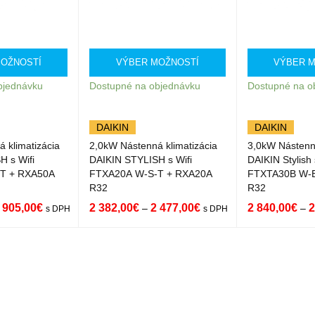
OŽNOSTÍ
VÝBER MOŽNOSTÍ
VÝBER 
bjednávku
Dostupné na objednávku
Dostupné na o
DAIKIN
DAIKIN
 klimatizácia
2,0kW Nástenná klimatizácia
3,0kW Nástenná
H s Wifi
DAIKIN STYLISH s Wifi
DAIKIN Stylish 
T + RXA50A
FTXA20A W-S-T + RXA20A
FTXTA30B W-
R32
R32
 905,00
€
2 382,00
€
2 477,00
€
2 840,00
€
2
–
–
s DPH
s DPH
ST
QUICK
VÝBER MOŽNOST
QUICK
VÝBER MOŽNO
VIEW
Í
VIEW
Í