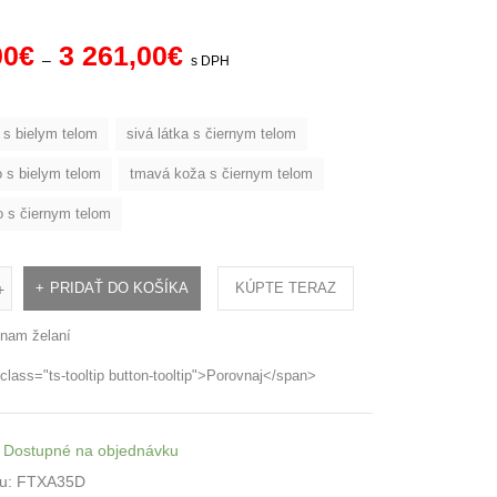
00
€
3 261,00
€
–
s DPH
 s bielym telom
sivá látka s čiernym telom
o s bielym telom
tmavá koža s čiernym telom
 s čiernym telom
PRIDAŤ DO KOŠÍKA
KÚPTE TERAZ
+
nam želaní
class="ts-tooltip button-tooltip">Porovnaj</span>
Dostupné na objednávku
u:
FTXA35D