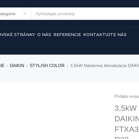
VSKÉ STRÁNKY
O NÁS
REFERENCIE
KONTAKTUJTE NÁS
IE
DAIKIN
STYLISH COLOR
3,5kW Nástenná klimatizácia DAI
›
›
›
Pridajte svoj
3,5kW 
DAIKI
FTXA3