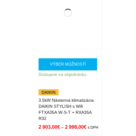
VÝBER MOŽNOSTÍ
Dostupné na objednávku
DAIKIN
3,5kW Nástenná klimatizácia
DAIKIN STYLISH s Wifi
FTXA35A W-S-T + RXA35A
R32
2 903,00
€
2 998,00
€
–
s DPH
VÝBER MOŽNOST
QUICK