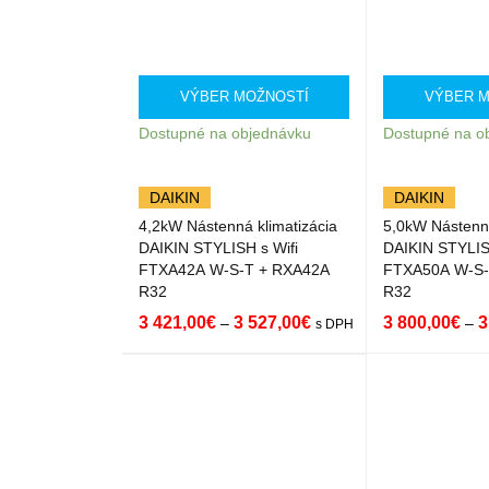
VÝBER MOŽNOSTÍ
VÝBER M
Dostupné na objednávku
Dostupné na o
DAIKIN
DAIKIN
4,2kW Nástenná klimatizácia
5,0kW Nástenná
DAIKIN STYLISH s Wifi
DAIKIN STYLIS
FTXA42A W-S-T + RXA42A
FTXA50A W-S-
R32
R32
3 421,00
€
3 527,00
€
3 800,00
€
3
–
–
s DPH
VÝBER MOŽNOST
QUICK
VÝBER MOŽNO
Í
VIEW
Í