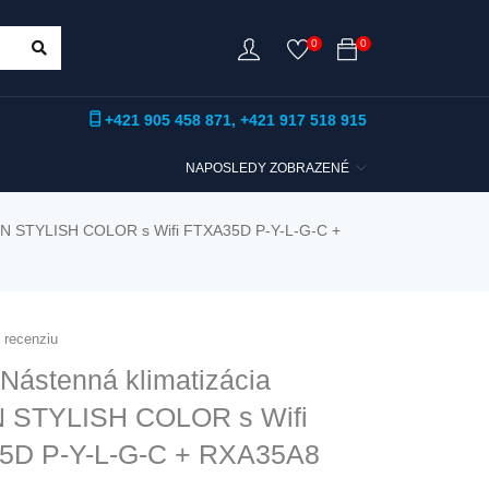
0
0
+421 905 458 871
,
+421 917 518 915
NAPOSLEDY ZOBRAZENÉ
KIN STYLISH COLOR s Wifi FTXA35D P-Y-L-G-C +
u recenziu
Nástenná klimatizácia
N STYLISH COLOR s Wifi
5D P-Y-L-G-C + RXA35A8