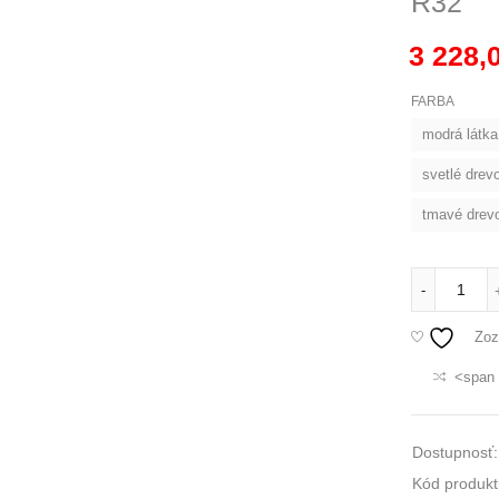
R32
3 228,
FARBA
modrá látka
svetlé drev
tmavé drevo
-
Zoz
<span 
Dostupnosť:
Kód produkt