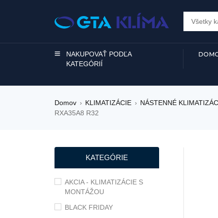
NAKUPOVAŤ PODĽA
DOMO
KATEGÓRIÍ
Domov
KLIMATIZÁCIE
NÁSTENNÉ KLIMATIZÁC
›
›
RXA35A8 R32
ZĽAVA
KATEGÓRIE
AKCIA - KLIMATIZÁCIE S
MONTÁŽOU
BLACK FRIDAY