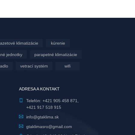
azetové klimatizácie
kúrenie
né jednotky
parapetné klimatizácie
padlo
vetrací systém
wifi
ADRESA A KONTAKT
Telefón:
+421 905 458 871
,
+421 917 518 915
info@gtaklima.sk
gtaklimasro@gmail.com